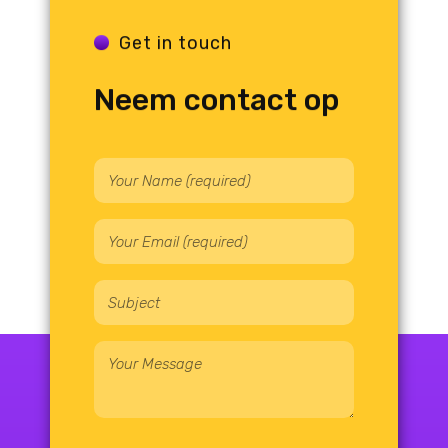
Get in touch
Neem contact op