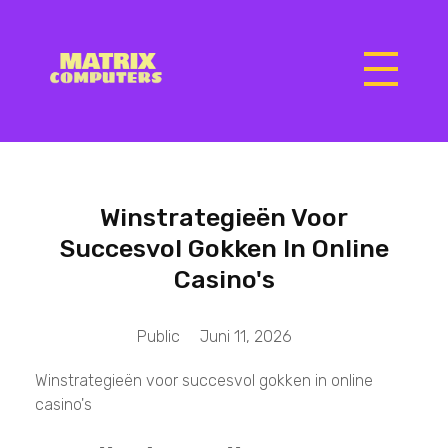
Matrix Computers
Verkoop & Reparatie
Winstrategieën Voor
Succesvol Gokken In Online
Casino's
Public
Juni 11, 2026
Winstrategieën voor succesvol gokken in online
casino's