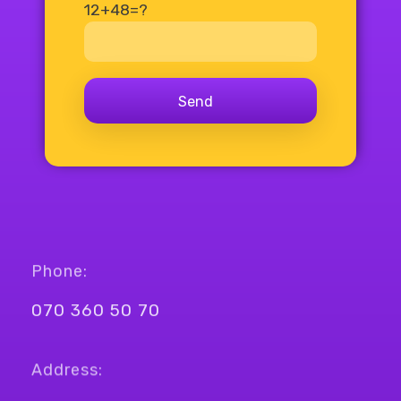
12+48=?
Phone:
070 360 50 70
Address: