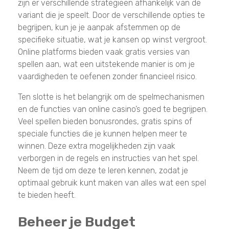
zijn er verschillende strategieën afhankelijk van de
variant die je speelt. Door de verschillende opties te
begrijpen, kun je je aanpak afstemmen op de
specifieke situatie, wat je kansen op winst vergroot.
Online platforms bieden vaak gratis versies van
spellen aan, wat een uitstekende manier is om je
vaardigheden te oefenen zonder financieel risico.
Ten slotte is het belangrijk om de spelmechanismen
en de functies van online casino’s goed te begrijpen.
Veel spellen bieden bonusrondes, gratis spins of
speciale functies die je kunnen helpen meer te
winnen. Deze extra mogelijkheden zijn vaak
verborgen in de regels en instructies van het spel.
Neem de tijd om deze te leren kennen, zodat je
optimaal gebruik kunt maken van alles wat een spel
te bieden heeft.
Beheer je Budget