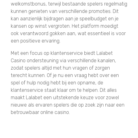
welkomstbonus, terwijl bestaande spelers regelmatig
kunnen genieten van verschillende promoties. Dit
kan aanzienlijk bijdragen aan je speelbudget en je
kansen op winst vergroten. Het platform moedigt
ook verantwoord gokken aan, wat essentieel is voor
een positieve ervaring.
Met een focus op klantenservice biedt Lalabet
Casino ondersteuning via verschillende kanalen,
zodat spelers altijd met hun vragen of zorgen
terecht kunnen. Of je nu een vraag hebt over een
spel of hulp nodig hebt bij een opname, de
klantenservice staat klaar om te helpen. Dit alles
maakt Lalabet een uitstekende keuze voor zowel
nieuwe als ervaren spelers die op zoek zijn naar een
betrouwbaar online casino.