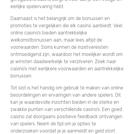
eerlijke spelervaring hebt.
Daarnaast is het belangrijk om de bonussen en
promoties te vergelijken die elk casino aanbiedt. Veel
online casino’s bieden aantrekkelijke
welkomstbonussen aan, maar lees altijd de
voorwaarden. Soms kunnen de inzetvereisten
ontmoedigend zijn, waardoor het moeilijker wordt om
je winsten daadwerkelijk te verzilveren. Zoek naar
casino’s met eerlijkere voorwaarden en aantrekkelijke
bonussen.
Tot slot is het handig om gebruik te maken van online
beoordelingen en ervaringen van andere spelers. Dit
kan je waardevolle inzichten bieden in de sterke en
zwakke punten van verschillende casino’s. Een goed
casino zal doorgaans positieve feedback ontvangen
van spelers. Neem de tijd om je opties te
onderzoeken voordat je je aanmeldt en geld stort.