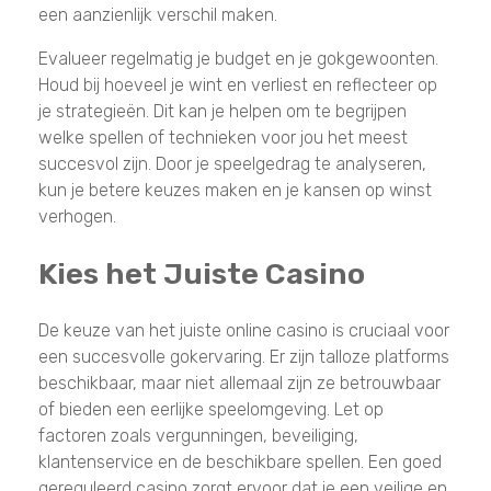
een aanzienlijk verschil maken.
Evalueer regelmatig je budget en je gokgewoonten.
Houd bij hoeveel je wint en verliest en reflecteer op
je strategieën. Dit kan je helpen om te begrijpen
welke spellen of technieken voor jou het meest
succesvol zijn. Door je speelgedrag te analyseren,
kun je betere keuzes maken en je kansen op winst
verhogen.
Kies het Juiste Casino
De keuze van het juiste online casino is cruciaal voor
een succesvolle gokervaring. Er zijn talloze platforms
beschikbaar, maar niet allemaal zijn ze betrouwbaar
of bieden een eerlijke speelomgeving. Let op
factoren zoals vergunningen, beveiliging,
klantenservice en de beschikbare spellen. Een goed
gereguleerd casino zorgt ervoor dat je een veilige en