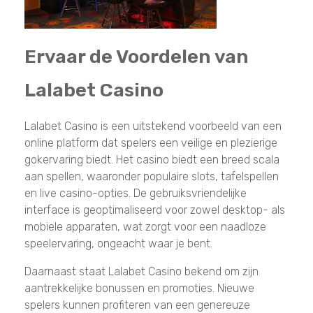
Ervaar de Voordelen van
Lalabet Casino
Lalabet Casino is een uitstekend voorbeeld van een
online platform dat spelers een veilige en plezierige
gokervaring biedt. Het casino biedt een breed scala
aan spellen, waaronder populaire slots, tafelspellen
en live casino-opties. De gebruiksvriendelijke
interface is geoptimaliseerd voor zowel desktop- als
mobiele apparaten, wat zorgt voor een naadloze
speelervaring, ongeacht waar je bent.
Daarnaast staat Lalabet Casino bekend om zijn
aantrekkelijke bonussen en promoties. Nieuwe
spelers kunnen profiteren van een genereuze