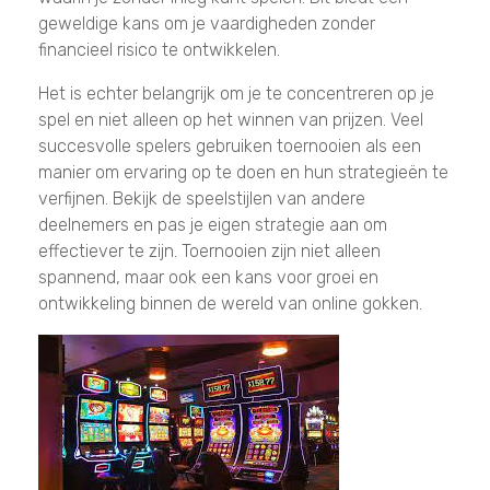
geweldige kans om je vaardigheden zonder
financieel risico te ontwikkelen.
Het is echter belangrijk om je te concentreren op je
spel en niet alleen op het winnen van prijzen. Veel
succesvolle spelers gebruiken toernooien als een
manier om ervaring op te doen en hun strategieën te
verfijnen. Bekijk de speelstijlen van andere
deelnemers en pas je eigen strategie aan om
effectiever te zijn. Toernooien zijn niet alleen
spannend, maar ook een kans voor groei en
ontwikkeling binnen de wereld van online gokken.