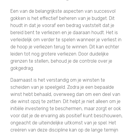
Een van de belangrijkste aspecten van succesvol
gokken is het effectief beheren van je budget. Dit
houdt in dat je vooraf een bedrag vaststelt dat je
bereid bent te verliezen en je daaraan houdt. Het is
verleidelijk om verder te spelen wanneer je verliest in
de hoop je verliezen terug te winnen. Dit kan echter
leiden tot nog grotere verliezen. Door duidelijke
grenzen te stellen, behoud je de controle over je
gokgedrag.
Daarnaast is het verstandig om je winsten te
scheiden van je speelgeld. Zodra je een bepaalde
winst hebt behaald, overweeg dan om een deel van
die winst opzij te zetten. Dit helpt je niet alleen om je
initiële investering te beschermen, maar zorgt er ook
voor dat je de ervaring als positief kunt beschouwen,
ongeacht de uiteindelijke uitkomst van je spel. Het
creëren van deze discipline kan op de lange termijn