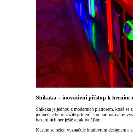
Shikaka – inovativní přístup k herním 
Shikaka je jednou z moderních platforem, která se 
jedinečné herní zážitky, které jsou podporovány vys
hazardních her ještě atraktivnějšími.
Kasino se nejen vyznačuje intuitivním designem a sn