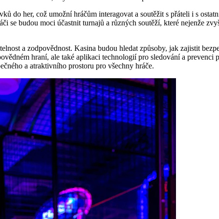
ů do her, což umožní hráčům interagovat a soutěžit s přáteli i s ostatní
 se budou moci účastnit turnajů a různých soutěží, které nejenže zvyšují
telnost a zodpovědnost. Kasina budou hledat způsoby, jak zajistit bezp
ovědném hraní, ale také aplikaci technologií pro sledování a prevenci
ečného a atraktivního prostoru pro všechny hráče.