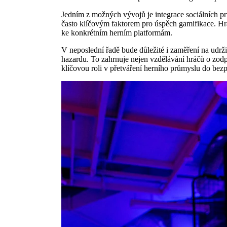
Jedním z možných vývojů je integrace sociálních prvk
často klíčovým faktorem pro úspěch gamifikace. Hráči
ke konkrétním herním platformám.
V neposlední řadě bude důležité i zaměření na udrži
hazardu. To zahrnuje nejen vzdělávání hráčů o zodp
klíčovou roli v přetváření herního průmyslu do bezp