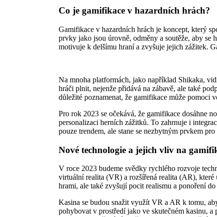
Co je gamifikace v hazardních hrách?
Gamifikace v hazardních hrách je koncept, který spo
prvky jako jsou úrovně, odměny a soutěže, aby se hr
motivuje k delšímu hraní a zvyšuje jejich zážitek. G
Na mnoha platformách, jako například Shikaka, vidí
hráči plnit, nejenže přidává na zábavě, ale také pod
důležité poznamenat, že gamifikace může pomoci ve 
Pro rok 2023 se očekává, že gamifikace dosáhne no
personalizaci herních zážitků. To zahrnuje i integr
pouze trendem, ale stane se nezbytným prvkem pro 
Nové technologie a jejich vliv na gamifi
V roce 2023 budeme svědky rychlého rozvoje technolo
virtuální realita (VR) a rozšířená realita (AR), kte
hrami, ale také zvyšují pocit realismu a ponoření do
Kasina se budou snažit využít VR a AR k tomu, aby h
pohybovat v prostředí jako ve skutečném kasinu, a p