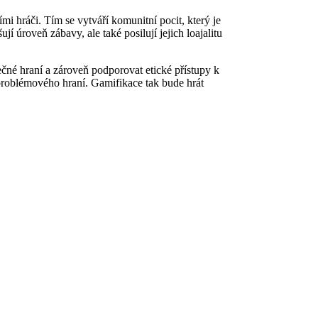
mi hráči. Tím se vytváří komunitní pocit, který je
 úroveň zábavy, ale také posilují jejich loajalitu
ečné hraní a zároveň podporovat etické přístupy k
 problémového hraní. Gamifikace tak bude hrát