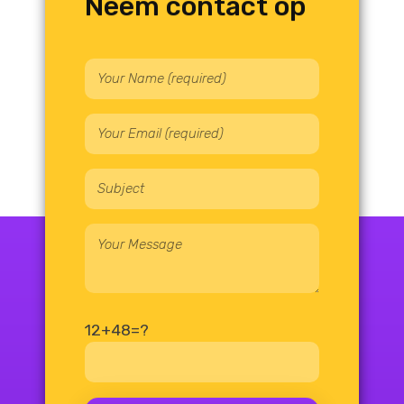
Neem contact op
12+48=?