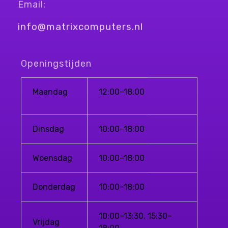
Email:
info@matrixcomputers.nl
Openingstijden
Maandag
12:00–18:00
Dinsdag
10:00–18:00
Woensdag
10:00–18:00
Donderdag
10:00–18:00
10:00–13:30, 15:30–
Vrijdag
18:00