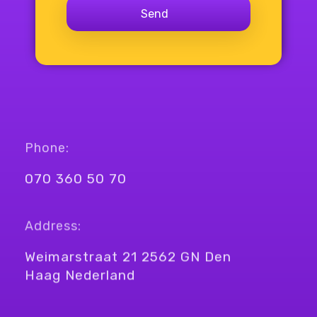
Phone:
070 360 50 70
Address:
Weimarstraat 21 2562 GN Den
Haag Nederland