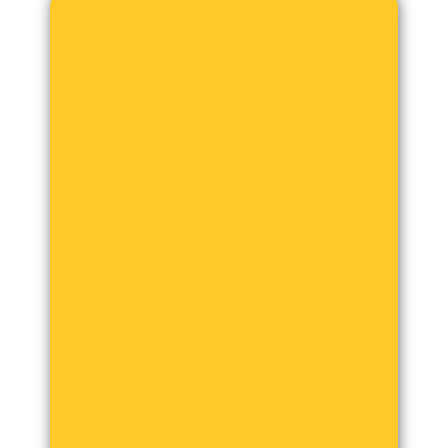
Get in touch
Neem contact op