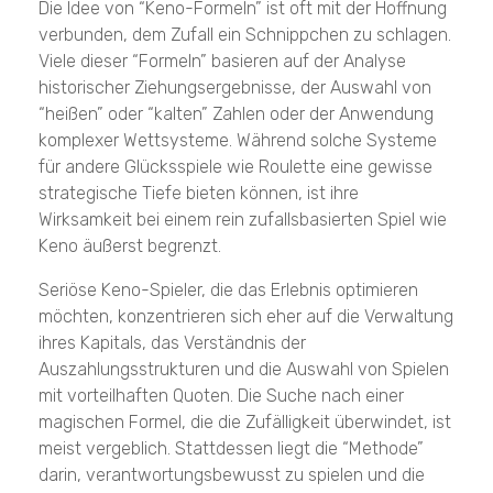
Die Idee von “Keno-Formeln” ist oft mit der Hoffnung
verbunden, dem Zufall ein Schnippchen zu schlagen.
Viele dieser “Formeln” basieren auf der Analyse
historischer Ziehungsergebnisse, der Auswahl von
“heißen” oder “kalten” Zahlen oder der Anwendung
komplexer Wettsysteme. Während solche Systeme
für andere Glücksspiele wie Roulette eine gewisse
strategische Tiefe bieten können, ist ihre
Wirksamkeit bei einem rein zufallsbasierten Spiel wie
Keno äußerst begrenzt.
Seriöse Keno-Spieler, die das Erlebnis optimieren
möchten, konzentrieren sich eher auf die Verwaltung
ihres Kapitals, das Verständnis der
Auszahlungsstrukturen und die Auswahl von Spielen
mit vorteilhaften Quoten. Die Suche nach einer
magischen Formel, die die Zufälligkeit überwindet, ist
meist vergeblich. Stattdessen liegt die “Methode”
darin, verantwortungsbewusst zu spielen und die