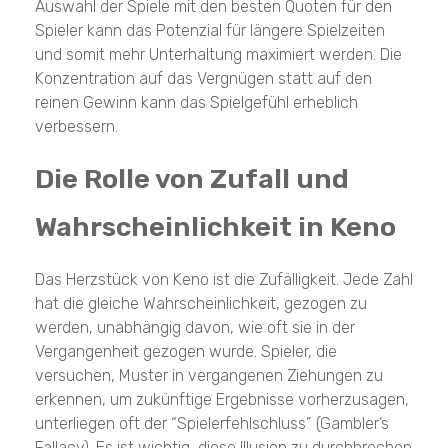
Auswahl der Spiele mit den besten Quoten für den
Spieler kann das Potenzial für längere Spielzeiten
und somit mehr Unterhaltung maximiert werden. Die
Konzentration auf das Vergnügen statt auf den
reinen Gewinn kann das Spielgefühl erheblich
verbessern.
Die Rolle von Zufall und
Wahrscheinlichkeit in Keno
Das Herzstück von Keno ist die Zufälligkeit. Jede Zahl
hat die gleiche Wahrscheinlichkeit, gezogen zu
werden, unabhängig davon, wie oft sie in der
Vergangenheit gezogen wurde. Spieler, die
versuchen, Muster in vergangenen Ziehungen zu
erkennen, um zukünftige Ergebnisse vorherzusagen,
unterliegen oft der “Spielerfehlschluss” (Gambler’s
Fallacy). Es ist wichtig, diese Illusion zu durchbrechen