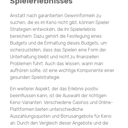
Spielerlebnisses
Anstatt nach garantierten Gewinnformeln zu
suchen, die es im Keno nicht gibt, können Spieler
Strategien entwickeln, die ihr Spielerlebnis
bereichern. Dazu gehört die Festlegung eines
Budgets und die Einhaltung dieses Budgets, um
sicherzustellen, dass das Spielen eine Form der
Unterhaltung bleibt und nicht zu finanziellen
Problemen führt. Auch das Wissen, wann man
aufhören sollte, ist eine wichtige Komponente einer
gesunden Spielstrategie.
Ein weiterer Aspekt, der das Erlebnis positiv
beeinflussen kann, ist die Auswahl der richtigen
Keno-Varianten. Verschiedene Casinos und Online-
Plattformen bieten unterschiedliche
Auszahlungsquoten und Bonusangebote für Keno
an. Durch den Vergleich dieser Angebote und die