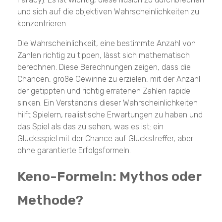
und sich auf die objektiven Wahrscheinlichkeiten zu
konzentrieren.
Die Wahrscheinlichkeit, eine bestimmte Anzahl von
Zahlen richtig zu tippen, lässt sich mathematisch
berechnen. Diese Berechnungen zeigen, dass die
Chancen, große Gewinne zu erzielen, mit der Anzahl
der getippten und richtig erratenen Zahlen rapide
sinken. Ein Verständnis dieser Wahrscheinlichkeiten
hilft Spielern, realistische Erwartungen zu haben und
das Spiel als das zu sehen, was es ist: ein
Glücksspiel mit der Chance auf Glückstreffer, aber
ohne garantierte Erfolgsformeln.
Keno-Formeln: Mythos oder
Methode?