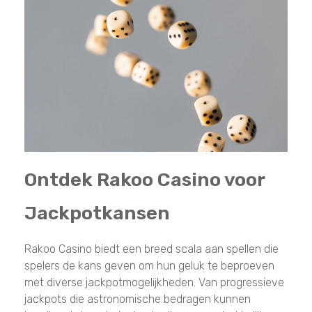
Ontdek Rakoo Casino voor
Jackpotkansen
Rakoo Casino biedt een breed scala aan spellen die
spelers de kans geven om hun geluk te beproeven
met diverse jackpotmogelijkheden. Van progressieve
jackpots die astronomische bedragen kunnen