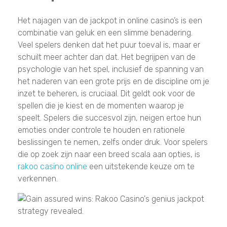
Het najagen van de jackpot in online casino’s is een
combinatie van geluk en een slimme benadering.
Veel spelers denken dat het puur toeval is, maar er
schuilt meer achter dan dat. Het begrijpen van de
psychologie van het spel, inclusief de spanning van
het naderen van een grote prijs en de discipline om je
inzet te beheren, is cruciaal. Dit geldt ook voor de
spellen die je kiest en de momenten waarop je
speelt. Spelers die succesvol zijn, neigen ertoe hun
emoties onder controle te houden en rationele
beslissingen te nemen, zelfs onder druk. Voor spelers
die op zoek zijn naar een breed scala aan opties, is
rakoo casino online
een uitstekende keuze om te
verkennen.