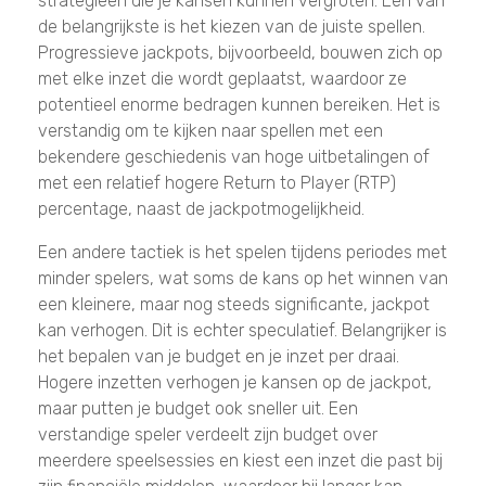
strategieën die je kansen kunnen vergroten. Een van
de belangrijkste is het kiezen van de juiste spellen.
Progressieve jackpots, bijvoorbeeld, bouwen zich op
met elke inzet die wordt geplaatst, waardoor ze
potentieel enorme bedragen kunnen bereiken. Het is
verstandig om te kijken naar spellen met een
bekendere geschiedenis van hoge uitbetalingen of
met een relatief hogere Return to Player (RTP)
percentage, naast de jackpotmogelijkheid.
Een andere tactiek is het spelen tijdens periodes met
minder spelers, wat soms de kans op het winnen van
een kleinere, maar nog steeds significante, jackpot
kan verhogen. Dit is echter speculatief. Belangrijker is
het bepalen van je budget en je inzet per draai.
Hogere inzetten verhogen je kansen op de jackpot,
maar putten je budget ook sneller uit. Een
verstandige speler verdeelt zijn budget over
meerdere speelsessies en kiest een inzet die past bij