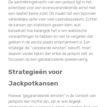
De aantrekkingskracht van een jackpot ligt in het
potentieel voor een levensveranderende winst met
een relatief kleine inzet. Dit maakt het een bijzonder
verleidelijke optie voor veel casinobezoekers. Echter,
de kansen zijn statistisch gezien klein, wat
benadrukt hoe belangrijk het is om realistische
verwachtingen te hebben en niet te vergeten dat
gokken in de eerste plaats entertainment is. Een
strategie die “verzekerde winsten” belooft, moet
daarom verder kijken dan enkel de jackpot zelf, en
focussen op een gebalanceerde speelervaring.
Strategieën voor
Jackpotkansen
Hoewel “gegarandeerde winsten” in de context van
jackpots een mythe zijn, zijn er wel degelijk