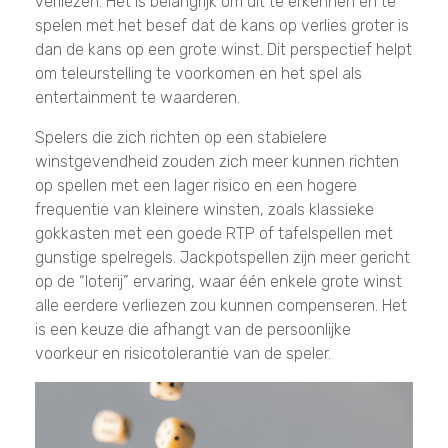
verliezen. Het is belangrijk om dit te erkennen en te
spelen met het besef dat de kans op verlies groter is
dan de kans op een grote winst. Dit perspectief helpt
om teleurstelling te voorkomen en het spel als
entertainment te waarderen.
Spelers die zich richten op een stabielere
winstgevendheid zouden zich meer kunnen richten
op spellen met een lager risico en een hogere
frequentie van kleinere winsten, zoals klassieke
gokkasten met een goede RTP of tafelspellen met
gunstige spelregels. Jackpotspellen zijn meer gericht
op de “loterij” ervaring, waar één enkele grote winst
alle eerdere verliezen zou kunnen compenseren. Het
is een keuze die afhangt van de persoonlijke
voorkeur en risicotolerantie van de speler.