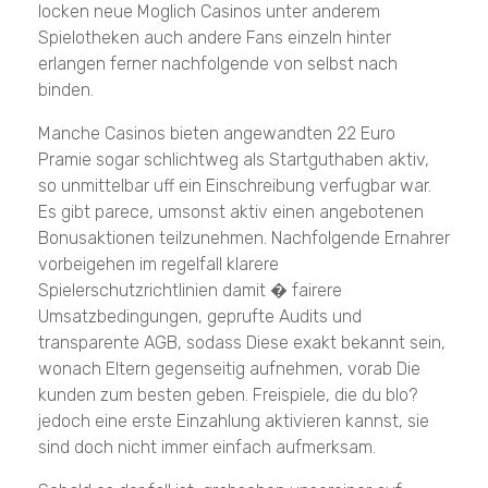
locken neue Moglich Casinos unter anderem
Spielotheken auch andere Fans einzeln hinter
erlangen ferner nachfolgende von selbst nach
binden.
Manche Casinos bieten angewandten 22 Euro
Pramie sogar schlichtweg als Startguthaben aktiv,
so unmittelbar uff ein Einschreibung verfugbar war.
Es gibt parece, umsonst aktiv einen angebotenen
Bonusaktionen teilzunehmen. Nachfolgende Ernahrer
vorbeigehen im regelfall klarere
Spielerschutzrichtlinien damit � fairere
Umsatzbedingungen, geprufte Audits und
transparente AGB, sodass Diese exakt bekannt sein,
wonach Eltern gegenseitig aufnehmen, vorab Die
kunden zum besten geben. Freispiele, die du blo?
jedoch eine erste Einzahlung aktivieren kannst, sie
sind doch nicht immer einfach aufmerksam.