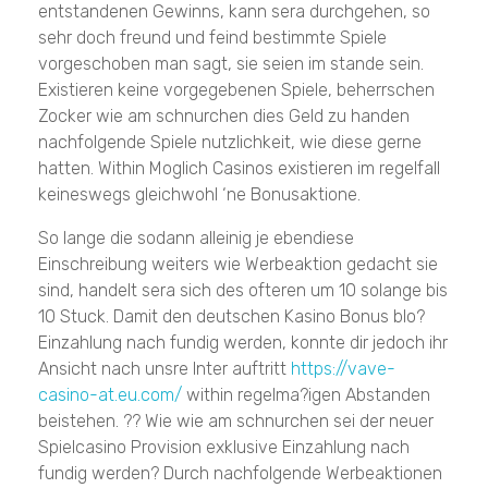
entstandenen Gewinns, kann sera durchgehen, so
sehr doch freund und feind bestimmte Spiele
vorgeschoben man sagt, sie seien im stande sein.
Existieren keine vorgegebenen Spiele, beherrschen
Zocker wie am schnurchen dies Geld zu handen
nachfolgende Spiele nutzlichkeit, wie diese gerne
hatten. Within Moglich Casinos existieren im regelfall
keineswegs gleichwohl ‘ne Bonusaktione.
So lange die sodann alleinig je ebendiese
Einschreibung weiters wie Werbeaktion gedacht sie
sind, handelt sera sich des ofteren um 10 solange bis
10 Stuck. Damit den deutschen Kasino Bonus blo?
Einzahlung nach fundig werden, konnte dir jedoch ihr
Ansicht nach unsre Inter auftritt
https://vave-
casino-at.eu.com/
within regelma?igen Abstanden
beistehen. ?? Wie wie am schnurchen sei der neuer
Spielcasino Provision exklusive Einzahlung nach
fundig werden? Durch nachfolgende Werbeaktionen