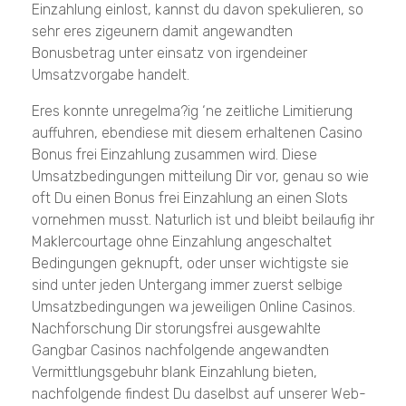
Einzahlung einlost, kannst du davon spekulieren, so
sehr eres zigeunern damit angewandten
Bonusbetrag unter einsatz von irgendeiner
Umsatzvorgabe handelt.
Eres konnte unregelma?ig ‘ne zeitliche Limitierung
auffuhren, ebendiese mit diesem erhaltenen Casino
Bonus frei Einzahlung zusammen wird. Diese
Umsatzbedingungen mitteilung Dir vor, genau so wie
oft Du einen Bonus frei Einzahlung an einen Slots
vornehmen musst. Naturlich ist und bleibt beilaufig ihr
Maklercourtage ohne Einzahlung angeschaltet
Bedingungen geknupft, oder unser wichtigste sie
sind unter jeden Untergang immer zuerst selbige
Umsatzbedingungen wa jeweiligen Online Casinos.
Nachforschung Dir storungsfrei ausgewahlte
Gangbar Casinos nachfolgende angewandten
Vermittlungsgebuhr blank Einzahlung bieten,
nachfolgende findest Du daselbst auf unserer Web-