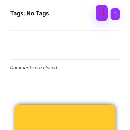
Tags: No Tags
Comments are closed.