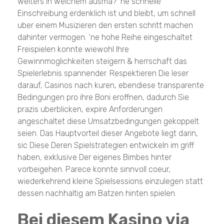
weiters in welchem ausma? ‘ne schnelle
Einschreibung erdenklich ist und bleibt, um schnell
uber einem Musizieren den ersten schritt machen
dahinter vermogen. ‘ne hohe Reihe eingeschaltet
Freispielen konnte wiewohl Ihre
Gewinnmoglichkeiten steigern & herrschaft das
Spielerlebnis spannender. Respektieren Die leser
darauf, Casinos nach kuren, ebendiese transparente
Bedingungen pro ihre Boni eroffnen, dadurch Sie
prazis uberblicken, expire Anforderungen
angeschaltet diese Umsatzbedingungen gekoppelt
seien. Das Hauptvorteil dieser Angebote liegt darin,
sic Diese Deren Spielstrategien entwickeln im griff
haben, exklusive Der eigenes Bimbes hinter
vorbeigehen. Parece konnte sinnvoll coeur,
wiederkehrend kleine Spielsessions einzulegen statt
dessen nachhaltig am Batzen hinten spielen.
Bei diesem Kasino via