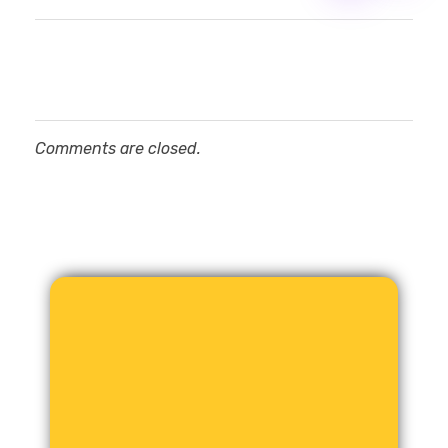
Comments are closed.