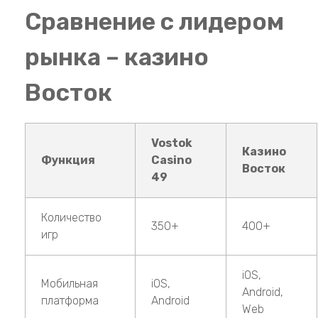
Сравнение с лидером
рынка – казино
Восток
Vostok
Казино
Функция
Casino
Восток
49
Количество
350+
400+
игр
iOS,
Мобильная
iOS,
Android,
платформа
Android
Web