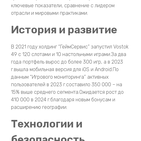
ключевые показатели, сравнение с лидером
отрасли и мировыми практиками.
История и развитие
В 2021 году холдинг “ГеймСервис” запустил Vostok
49 с 120 слотами и 10 настольными играми.За два
года портфель вырос до более 300 игр, а в 2023
г.вышла мобильная версия для iOS и Android.По
данным “Игрового мониторинга” активных
пользователей в 2023 г.составило 350 000 – на
15% выше среднего сегмента.Ожидается рост до
410 000 в 2024 г.благодаря новым бонусам и
расширению географии.
Технологии и
безопасность