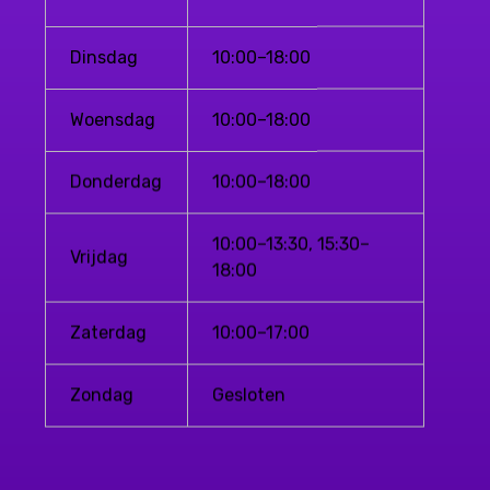
Dinsdag
10:00–18:00
Woensdag
10:00–18:00
Donderdag
10:00–18:00
10:00–13:30, 15:30–
Vrijdag
18:00
Zaterdag
10:00–17:00
Zondag
Gesloten