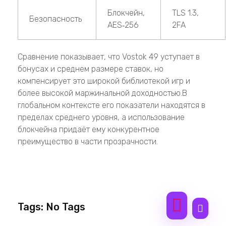
Блокчейн,
TLS 1.3,
Безопасность
AES‑256
2FA
Сравнение показывает, что Vostok 49 уступает в
бонусах и среднем размере ставок, но
компенсирует это широкой библиотекой игр и
более высокой маржинальной доходностью.В
глобальном контексте его показатели находятся в
пределах среднего уровня, а использование
блокчейна придаёт ему конкурентное
преимущество в части прозрачности.
Tags: No Tags