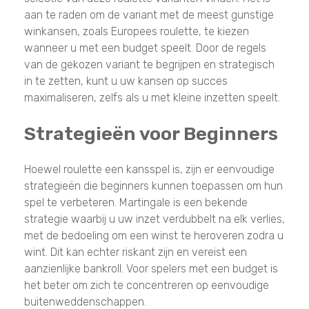
aan te raden om de variant met de meest gunstige
winkansen, zoals Europees roulette, te kiezen
wanneer u met een budget speelt. Door de regels
van de gekozen variant te begrijpen en strategisch
in te zetten, kunt u uw kansen op succes
maximaliseren, zelfs als u met kleine inzetten speelt.
Strategieën voor Beginners
Hoewel roulette een kansspel is, zijn er eenvoudige
strategieën die beginners kunnen toepassen om hun
spel te verbeteren. Martingale is een bekende
strategie waarbij u uw inzet verdubbelt na elk verlies,
met de bedoeling om een winst te heroveren zodra u
wint. Dit kan echter riskant zijn en vereist een
aanzienlijke bankroll. Voor spelers met een budget is
het beter om zich te concentreren op eenvoudige
buitenweddenschappen.