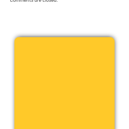
Comments are closed.