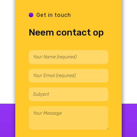
Get in touch
Neem contact op