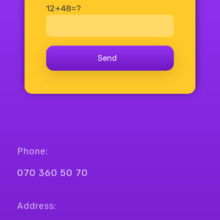
12+48=?
Phone:
070 360 50 70
Address: