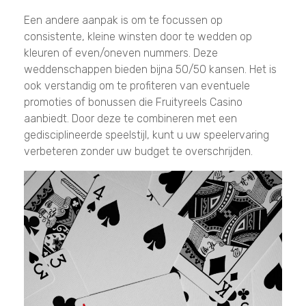
Een andere aanpak is om te focussen op
consistente, kleine winsten door te wedden op
kleuren of even/oneven nummers. Deze
weddenschappen bieden bijna 50/50 kansen. Het is
ook verstandig om te profiteren van eventuele
promoties of bonussen die Fruityreels Casino
aanbiedt. Door deze te combineren met een
gedisciplineerde speelstijl, kunt u uw speelervaring
verbeteren zonder uw budget te overschrijden.