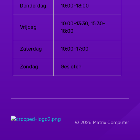
Donderdag
10:00–18:00
10:00–13:30, 15:30–
Vrijdag
18:00
Zaterdag
10:00–17:00
Zondag
Gesloten
© 2026 Matrix Computer
Matrix Computers
Verkoop & Reparatie