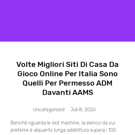
Matrix Computers
Verkoop & Reparatie
Volte Migliori Siti Di Casa Da
Gioco Online Per Italia Sono
Quelli Per Permesso ADM
Davanti AAMS
Uncategorized
Juli 8, 2026
Benché riguarda le slot machine, la elenco da cui
preferire è alquanto lunga addirittura supera i 100