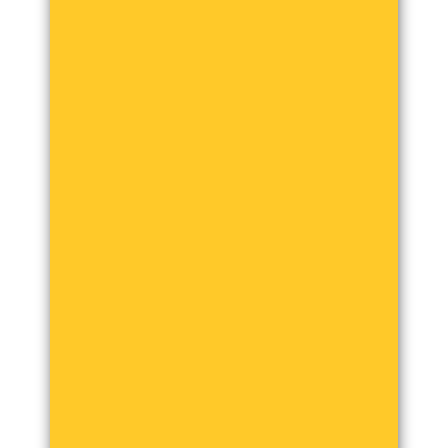
Get in touch
Neem contact op