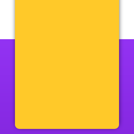
12+48=?