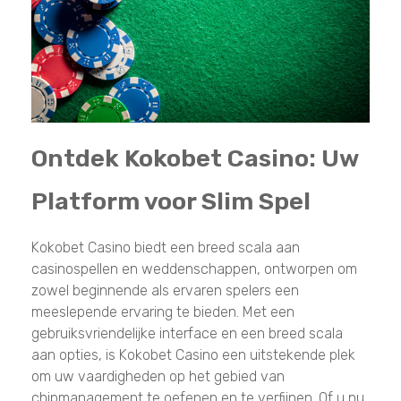
Ontdek Kokobet Casino: Uw
Platform voor Slim Spel
Kokobet Casino biedt een breed scala aan
casinospellen en weddenschappen, ontworpen om
zowel beginnende als ervaren spelers een
meeslepende ervaring te bieden. Met een
gebruiksvriendelijke interface en een breed scala
aan opties, is Kokobet Casino een uitstekende plek
om uw vaardigheden op het gebied van
chipmanagement te oefenen en te verfijnen. Of u nu