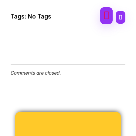
Tags: No Tags
Comments are closed.