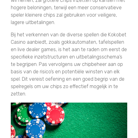
wil nemen, zal grotere chips inzetten op kansen met
hogere beloningen, terwijl een meer conservatieve
speler kleinere chips zal gebruiken voor veiligere,
lagere uitbetalingen.
Bij het verkennen van de diverse spellen die Kokobet
Casino aanbiedt, zoals gokkautomaten, tafelspellen
en live dealer games, is het aan te raden om eerst de
specifieke inzetstructuren en uitbetalingsschema’s
te begrijpen. Pas vervolgens uw chipbeheer aan op
basis van de risico’s en potentiële winsten van elk
spel. Dit vereist oefening en een goed begrip van de
spelregels om uw chips zo effectief mogelijk in te
zetten.