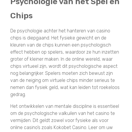
Psychologie van het Spel en
Chips
De psychologie achter het hanteren van casino
chips is diepgaand. Het fysieke gewicht en de
kleuren van de chips kunnen een psychologisch
effect hebben op spelers, waardoor ze hun inzetten
groter of kleiner maken. In de online wereld, waar
chips virtueel zijn, wordt dit psychologische aspect
nog belangrijker. Spelers moeten zich bewust zijn
van de neiging om virtuele chips minder serieus te
nemen dan fysiek geld, wat kan leiden tot roekeloos
gedrag.
Het ontwikkelen van mentale discipline is essentieel
om de psychologische valkuilen van het casino te
vermijden. Dit geldt zowel voor fysieke als voor
online casino’s zoals Kokobet Casino. Leer om uw