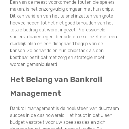
Een van de meest voorkomende fouten die spelers
maken, is het onzorgvuldig omgaan met hun chips.
Dit kan variëren van het te snel inzetten van grote
hoeveelheden tot het niet goed bijhouden van het
totale bedrag dat wordt ingezet. Professionele
spelers, daarentegen, benaderen elke inzet met een
duidelijk plan en een diepgaand begrip van de
kansen. Ze behandelen hun chipstack als een
kostbaar bezit dat met zorg en strategie moet
worden gemanipuleerd.
Het Belang van Bankroll
Management
Bankroll management is de hoeksteen van duurzaam
succes in de casinowereld. Het houdt in dat u een
budget vaststelt voor uw speelsessies en zich