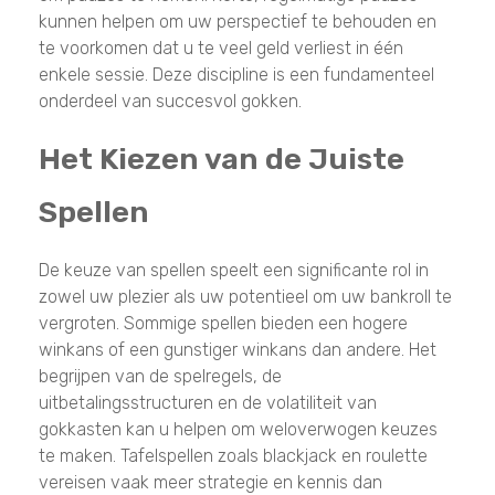
kunnen helpen om uw perspectief te behouden en
te voorkomen dat u te veel geld verliest in één
enkele sessie. Deze discipline is een fundamenteel
onderdeel van succesvol gokken.
Het Kiezen van de Juiste
Spellen
De keuze van spellen speelt een significante rol in
zowel uw plezier als uw potentieel om uw bankroll te
vergroten. Sommige spellen bieden een hogere
winkans of een gunstiger winkans dan andere. Het
begrijpen van de spelregels, de
uitbetalingsstructuren en de volatiliteit van
gokkasten kan u helpen om weloverwogen keuzes
te maken. Tafelspellen zoals blackjack en roulette
vereisen vaak meer strategie en kennis dan