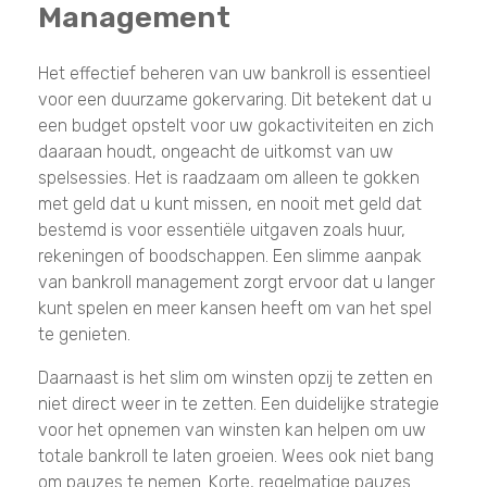
Management
Het effectief beheren van uw bankroll is essentieel
voor een duurzame gokervaring. Dit betekent dat u
een budget opstelt voor uw gokactiviteiten en zich
daaraan houdt, ongeacht de uitkomst van uw
spelsessies. Het is raadzaam om alleen te gokken
met geld dat u kunt missen, en nooit met geld dat
bestemd is voor essentiële uitgaven zoals huur,
rekeningen of boodschappen. Een slimme aanpak
van bankroll management zorgt ervoor dat u langer
kunt spelen en meer kansen heeft om van het spel
te genieten.
Daarnaast is het slim om winsten opzij te zetten en
niet direct weer in te zetten. Een duidelijke strategie
voor het opnemen van winsten kan helpen om uw
totale bankroll te laten groeien. Wees ook niet bang
om pauzes te nemen. Korte, regelmatige pauzes