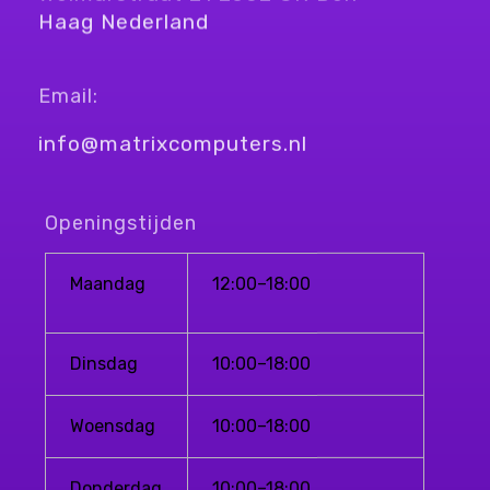
Haag Nederland
Email:
info@matrixcomputers.nl
Openingstijden
Maandag
12:00–18:00
Dinsdag
10:00–18:00
Woensdag
10:00–18:00
Donderdag
10:00–18:00