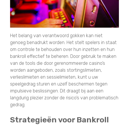
Het belang van verantwoord gokken kan niet
genoeg benadrukt worden. Het stelt spelers in staat
om controle te behouden over hun inzetten en hun
bankroll effectief te beheren. Door gebruik te maken
van de tools die door gerenommeerde casino’s
worden aangeboden, zoals stortingslimieten,
verlieslimieten en sessielimieten, kunt u uw
speelgedrag sturen en uzelf beschermen tegen
impulsieve beslissingen. Dit draagt bij aan een
langdurig plezier zonder de risico’s van problematisch
gedrag.
Strategieën voor Bankroll