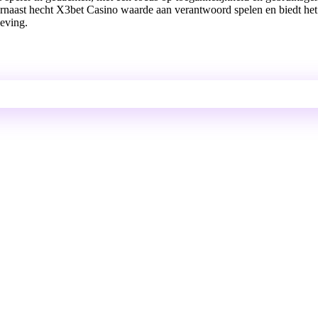
arnaast hecht X3bet Casino waarde aan verantwoord spelen en biedt het
eving.