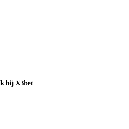
k bij X3bet