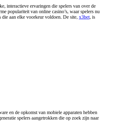
ke, interactieve ervaringen die spelers van over de
e populariteit van online casino’s, waar spelers nu
s die aan elke voorkeur voldoen. De site,
x3bet
, is
tware en de opkomst van mobiele apparaten hebben
eneratie spelers aangetrokken die op zoek zijn naar