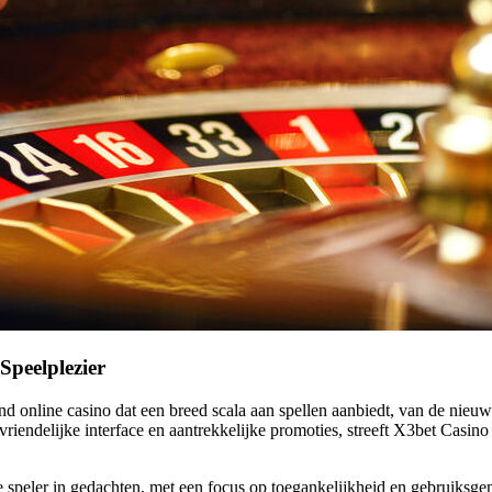
Speelplezier
d online casino dat een breed scala aan spellen aanbiedt, van de nieuws
riendelijke interface en aantrekkelijke promoties, streeft X3bet Casino
 speler in gedachten, met een focus op toegankelijkheid en gebruiksg