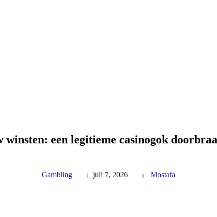
 winsten: een legitieme casinogok doorbraa
Gambling
juli 7, 2026
Mostafa