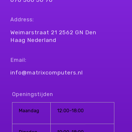
Address:
Weimarstraat 21 2562 GN Den
Haag Nederland
Email:
info@matrixcomputers.nl
Openingstijden
Maandag
12:00–18:00
Dinsdag
10:00–18:00