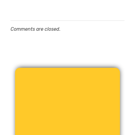
Comments are closed.