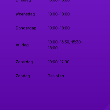
Woensdag
10:00–18:00
Donderdag
10:00–18:00
10:00–13:30, 15:30–
Vrijdag
18:00
Zaterdag
10:00–17:00
Zondag
Gesloten