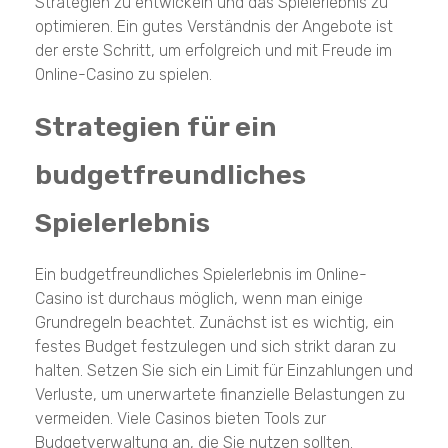
Strategien zu entwickeln und das Spielerlebnis zu
optimieren. Ein gutes Verständnis der Angebote ist
der erste Schritt, um erfolgreich und mit Freude im
Online-Casino zu spielen.
Strategien für ein
budgetfreundliches
Spielerlebnis
Ein budgetfreundliches Spielerlebnis im Online-
Casino ist durchaus möglich, wenn man einige
Grundregeln beachtet. Zunächst ist es wichtig, ein
festes Budget festzulegen und sich strikt daran zu
halten. Setzen Sie sich ein Limit für Einzahlungen und
Verluste, um unerwartete finanzielle Belastungen zu
vermeiden. Viele Casinos bieten Tools zur
Budgetverwaltung an, die Sie nutzen sollten.