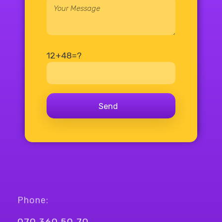
12+48=?
Phone:
070 360 50 70