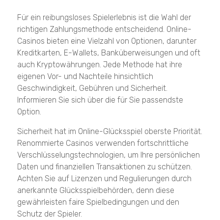
Für ein reibungsloses Spielerlebnis ist die Wahl der
richtigen Zahlungsmethode entscheidend. Online-
Casinos bieten eine Vielzahl von Optionen, darunter
Kreditkarten, E-Wallets, Banküberweisungen und oft
auch Kryptowährungen. Jede Methode hat ihre
eigenen Vor- und Nachteile hinsichtlich
Geschwindigkeit, Gebühren und Sicherheit.
Informieren Sie sich über die für Sie passendste
Option.
Sicherheit hat im Online-Glücksspiel oberste Priorität.
Renommierte Casinos verwenden fortschrittliche
Verschlüsselungstechnologien, um Ihre persönlichen
Daten und finanziellen Transaktionen zu schützen.
Achten Sie auf Lizenzen und Regulierungen durch
anerkannte Glücksspielbehörden, denn diese
gewährleisten faire Spielbedingungen und den
Schutz der Spieler.