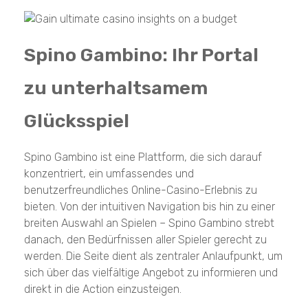
Spino Gambino: Ihr Portal
zu unterhaltsamem
Glücksspiel
Spino Gambino ist eine Plattform, die sich darauf
konzentriert, ein umfassendes und
benutzerfreundliches Online-Casino-Erlebnis zu
bieten. Von der intuitiven Navigation bis hin zu einer
breiten Auswahl an Spielen – Spino Gambino strebt
danach, den Bedürfnissen aller Spieler gerecht zu
werden. Die Seite dient als zentraler Anlaufpunkt, um
sich über das vielfältige Angebot zu informieren und
direkt in die Action einzusteigen.