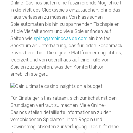
Online-Casinos bieten eine faszinierende Möglichkeit,
in die Welt des Glücksspiels einzutauchen, ohne das
Haus verlassen zu müssen. Von klassischen
Spielautomaten bis hin zu spannenden Tischspielen
ist die Vielfalt enorm und viele Spieler finden auf
Seiten wie
spinogambinocas.de.com
ein breites
Spektrum an Unterhaltung, das für jeden Geschmack
etwas bereithält. Die digitale Plattform ermöglicht es,
jederzeit und von überall aus auf eine Fülle von
Spielen zuzugreifen, was den Komfortfaktor
erheblich steigert.
Für Einsteiger ist es ratsam, sich zunächst mit den
Grundlagen vertraut zu machen. Viele Online-
Casinos stellen detaillierte Informationen zu den
verschiedenen Spielarten, ihren Regeln und
Gewinnmöglichkeiten zur Verfügung. Dies hilft dabei,