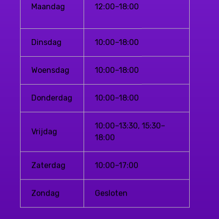
Maandag
12:00–18:00
Dinsdag
10:00–18:00
Woensdag
10:00–18:00
Donderdag
10:00–18:00
10:00–13:30, 15:30–
Vrijdag
18:00
Zaterdag
10:00–17:00
Zondag
Gesloten