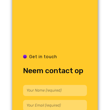
Get in touch
Neem contact op