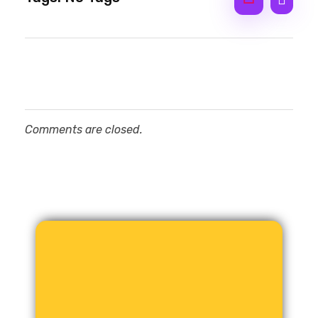
Comments are closed.