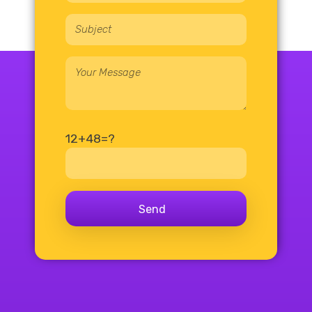
12+48=?