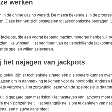
 ze werken
en in de online casino wereld. De meest bekende zijn de progres
n. Deze kunnen zich opstapelen tot astronomische bedragen, 
te’ jackpots, die een vooraf bepaald maximumbedrag hebben. Ho
ienlijke winsten. Het begrijpen van de verschillende jackpotme
nde spellen willen selecteren.
j het najagen van jackpots
p geluk, zijn er toch enkele strategieën die spelers kunnen o
laatsen om in aanmerking te komen voor de hoofdprijs. Andere
te vergroten. Het zorgvuldig lezen van de spelregels is daarom
altijd gepaard gaat met risico. Het nastreven van jackpots moe
e men zichzelf stelt. Het belangrijkste is om te genieten van h
 draai een nieuwe kans biedt.