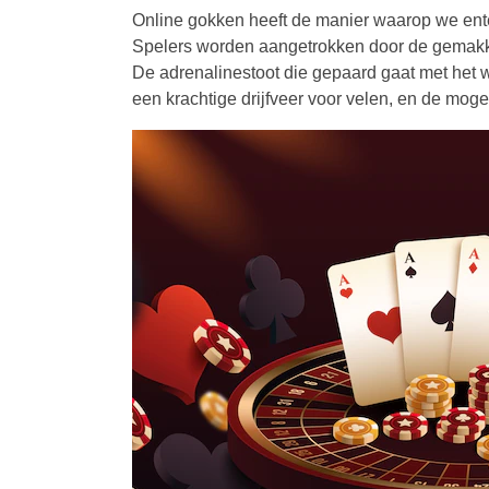
Online gokken heeft de manier waarop we ente
Spelers worden aangetrokken door de gemakkel
De adrenalinestoot die gepaard gaat met het 
een krachtige drijfveer voor velen, en de moge