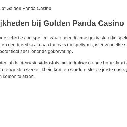
jkheden bij Golden Panda Casino
e selectie aan spellen, waaronder diverse gokkasten die spel
 en een breed scala aan thema’s en speltypes, is er voor elke s
 potentieel zeer lonende gokervaring.
maten of de nieuwste videoslots met indrukwekkende bonusfuncti
ote winsten werkelijkheid kunnen worden. Met de juiste dosis
m komen te staan.