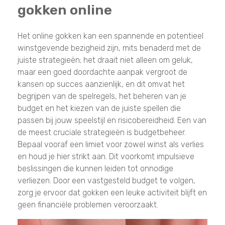
gokken online
Het online gokken kan een spannende en potentieel
winstgevende bezigheid zijn, mits benaderd met de
juiste strategieën; het draait niet alleen om geluk,
maar een goed doordachte aanpak vergroot de
kansen op succes aanzienlijk, en dit omvat het
begrijpen van de spelregels, het beheren van je
budget en het kiezen van de juiste spellen die
passen bij jouw speelstijl en risicobereidheid. Een van
de meest cruciale strategieën is budgetbeheer.
Bepaal vooraf een limiet voor zowel winst als verlies
en houd je hier strikt aan. Dit voorkomt impulsieve
beslissingen die kunnen leiden tot onnodige
verliezen. Door een vastgesteld budget te volgen,
zorg je ervoor dat gokken een leuke activiteit blijft en
geen financiële problemen veroorzaakt.