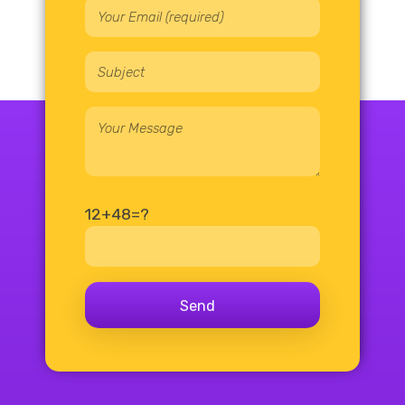
12+48=?