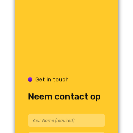
Get in touch
Neem contact op