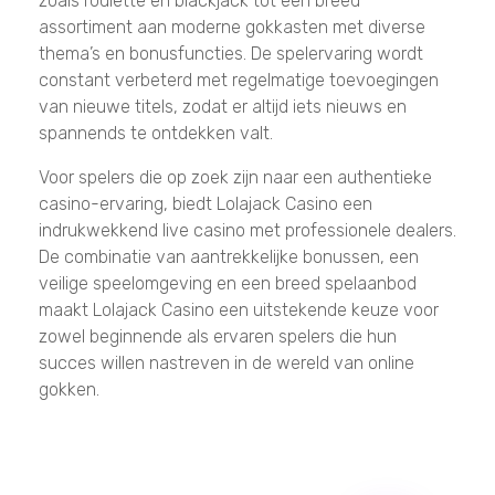
zoals roulette en blackjack tot een breed
assortiment aan moderne gokkasten met diverse
thema’s en bonusfuncties. De spelervaring wordt
constant verbeterd met regelmatige toevoegingen
van nieuwe titels, zodat er altijd iets nieuws en
spannends te ontdekken valt.
Voor spelers die op zoek zijn naar een authentieke
casino-ervaring, biedt Lolajack Casino een
indrukwekkend live casino met professionele dealers.
De combinatie van aantrekkelijke bonussen, een
veilige speelomgeving en een breed spelaanbod
maakt Lolajack Casino een uitstekende keuze voor
zowel beginnende als ervaren spelers die hun
succes willen nastreven in de wereld van online
gokken.