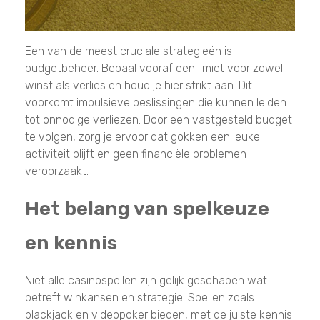
Een van de meest cruciale strategieën is
budgetbeheer. Bepaal vooraf een limiet voor zowel
winst als verlies en houd je hier strikt aan. Dit
voorkomt impulsieve beslissingen die kunnen leiden
tot onnodige verliezen. Door een vastgesteld budget
te volgen, zorg je ervoor dat gokken een leuke
activiteit blijft en geen financiële problemen
veroorzaakt.
Het belang van spelkeuze
en kennis
Niet alle casinospellen zijn gelijk geschapen wat
betreft winkansen en strategie. Spellen zoals
blackjack en videopoker bieden, met de juiste kennis