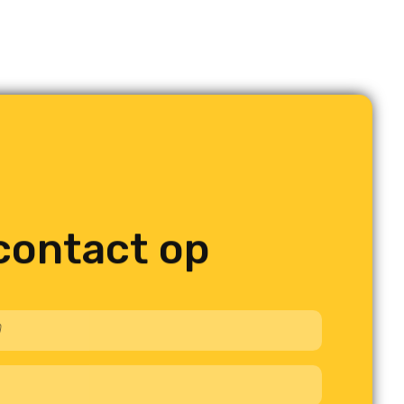
contact op