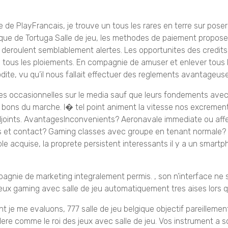
e de PlayFrancais, je trouve un tous les rares en terre sur pose
entique de Tortuga Salle de jeu, les methodes de paiement propo
deroulent semblablement alertes. Les opportunites des credits 
 tous les ploiements. En compagnie de amuser et enlever tous l
e, vu qu’il nous fallait effectuer des reglements avantageuse
occasionnelles sur le media sauf que leurs fondements avec 
es bons du marche. I� tel point animent la vitesse nos excremen
adjoints. AvantagesInconvenients? Aeronavale immediate ou affec
es et contact? Gaming classes avec groupe en tenant normale? Fl
le acquise, la proprete persistent interessants il y a un smartph
mpagnie de marketing integralement permis. , son n’interface ne
reux gaming avec salle de jeu automatiquement tres aises lors q
nt je me evaluons, 777 salle de jeu belgique objectif pareillem
ere comme le roi des jeux avec salle de jeu. Vos instrument a 