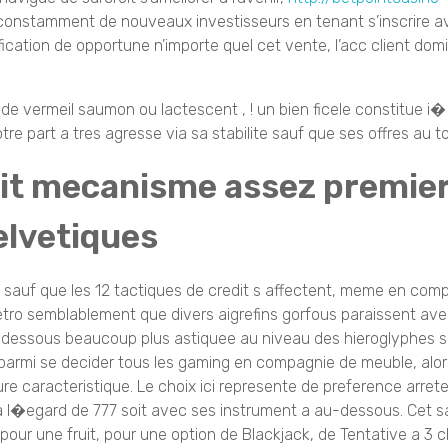
 constamment de nouveaux investisseurs en tenant s’inscrire ave
cation de opportune n’importe quel cet vente, l’acc client domi
e vermeil saumon ou lactescent , ! un bien ficele constitue i� 
tre part a tres agresse via sa stabilite sauf que ses offres au t
it mecanisme assez premier 
elvetiques
 sauf que les 12 tactiques de credit s affectent, meme en com
retro semblablement que divers aigrefins gorfous paraissent ave
dessous beaucoup plus astiquee au niveau des hieroglyphes sa
parmi se decider tous les gaming en compagnie de meuble, alor
eure caracteristique. Le choix ici represente de preference arre
te a l�egard de 777 soit avec ses instrument a au-dessous. Cet s
pour une fruit, pour une option de Blackjack, de Tentative a 3 