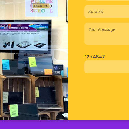
12+48=?