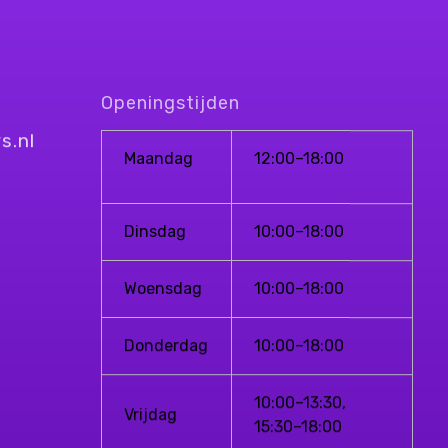
Openingstijden
s.nl
Maandag
12:00–18:00
Dinsdag
10:00–18:00
Woensdag
10:00–18:00
Donderdag
10:00–18:00
10:00–13:30,
Vrijdag
15:30–18:00