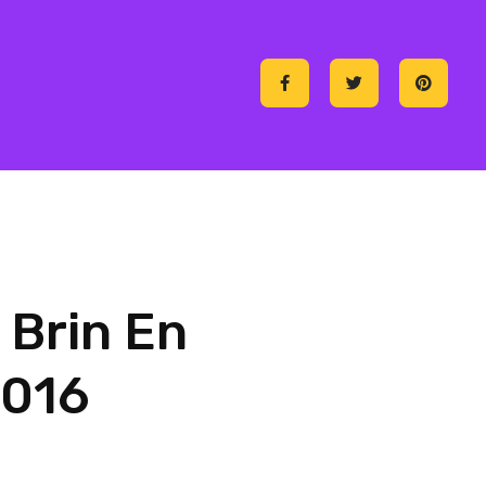
 Brin En
2016