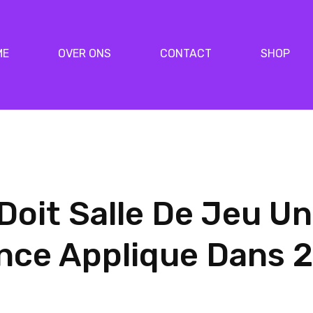
ME
OVER ONS
CONTACT
SHOP
Doit Salle De Jeu Un
nce Applique Dans 