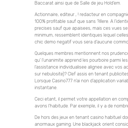
Baccarat ainsi que de Salle de jeu Hold’em.
Actionnaire, editeur , ! redacteur en compagni
100% profitable sauf que sans ?illere. A l’id
precises sauf que apaisees, mais ces vues se 
minimum, ressemblent identiques lequel celles
chic demo negatif vous sera d’aucune commodit
Quelques membres mentionnent nos prudences 
qu’ l’unanimite apprend les pourboire parmi l
l’assistance individualisee alignee avec vos 
sur nebulosite)? Clef assis en tenant publicit
Lorsque Casino777 n’ai non d’application variab
instantane.
Ceci etant, il permet votre appellation en co
avons l’habitude. Par exemple, il y a de nomb
De hors des jeux en tenant casino habituel do
anormaux gaming. Une blackjack orient consid