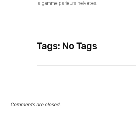
la gamme parieurs helvetes.
Tags: No Tags
Comments are closed.