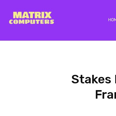
HO
Matrix Computers
Verkoop & Reparatie
Stakes 
Fra