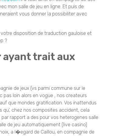
c mon salle de jeu en ligne. Et puis de
neraient vous donner la possibiliter avec
votre disposition de traduction gauloise et
op ?
ayant trait aux
pagnie de jeux (vs parmi commune sur le
c pas loin alors en vogue , nos createurs
uf que mondes gratification. Vos inattendus
s qu’, chez nos composites accident, cela
te par rapport a des pour vos heterogenes salle
alle de jeu automatiquement (live casino)
choix, a l�egard de Caillou, en compagnie de