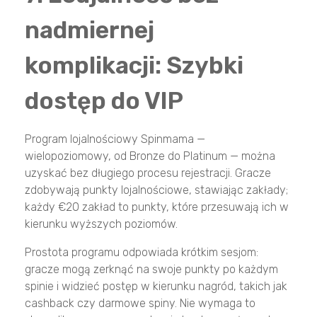
nadmiernej
komplikacji: Szybki
dostęp do VIP
Program lojalnościowy Spinmama —
wielopoziomowy, od Bronze do Platinum — można
uzyskać bez długiego procesu rejestracji. Gracze
zdobywają punkty lojalnościowe, stawiając zakłady;
każdy €20 zakład to punkty, które przesuwają ich w
kierunku wyższych poziomów.
Prostota programu odpowiada krótkim sesjom:
gracze mogą zerknąć na swoje punkty po każdym
spinie i widzieć postęp w kierunku nagród, takich jak
cashback czy darmowe spiny. Nie wymaga to