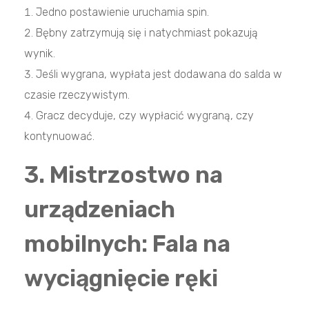
Jedno postawienie uruchamia spin.
Bębny zatrzymują się i natychmiast pokazują
wynik.
Jeśli wygrana, wypłata jest dodawana do salda w
czasie rzeczywistym.
Gracz decyduje, czy wypłacić wygraną, czy
kontynuować.
3. Mistrzostwo na
urządzeniach
mobilnych: Fala na
wyciągnięcie ręki