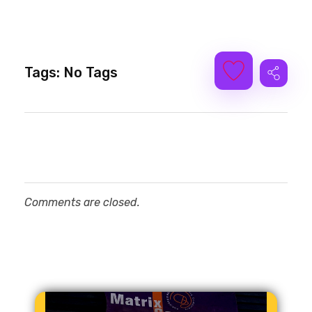
Tags: No Tags
Comments are closed.