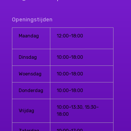
Openingstijden
Maandag
12:00–18:00
Dinsdag
10:00–18:00
Woensdag
10:00–18:00
Donderdag
10:00–18:00
10:00–13:30, 15:30–
Vrijdag
18:00
Zaterdag
10:00–17:00