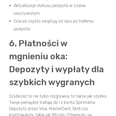
Aktualizacje statusu jackpota w czasie
rzeczywistym.
Gracze często świętują od razu po trafieniu
jackpota.
6. Płatności w
mgnieniu oka:
Depozyty i wypłaty dla
szybkich wygranych
Szybkość to nie tylko rozgrywka; to także jak szybko
Twoje pieniądze trafiają do i z konta Spinmama.
Depozyty przez Visa, MasterCard, Skrill czy
kryptowaluty, takie jak Bitcoin i Ethereum, są