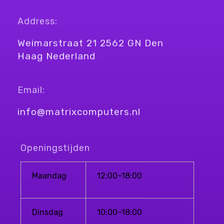
Address:
Weimarstraat 21 2562 GN Den
Haag Nederland
Email:
info@matrixcomputers.nl
Openingstijden
Maandag
12:00–18:00
Dinsdag
10:00–18:00