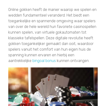
Online gokken heeft de manier waarop we spelen en
wedden fundamenteel veranderd. Het biedt een
toegankelijke en spannende omgeving waar spelers
van over de hele wereld hun favoriete casinospellen
kunnen spelen, van virtuele gokautomaten tot
klassieke tafelspellen. Deze digitale revolutie heeft
gokken toegankelijker gemaakt dan ooit, waardoor
spelers vanuit het comfort van hun eigen huis de
spanning kunnen ervaren en hierbij een
aantrekkelijke
bingoal bonus
kunnen ontvangen.