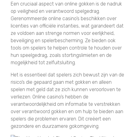
Een cruciaal aspect van online gokken is de nadruk
op veiligheid en verantwoord spelgedrag.
Gerenommeerde online casino’s beschikken over
licenties van officiële instanties, wat garandeert dat
ze voldoen aan strenge normen voor eerlijkheid,
beveiliging en spelerbescherming. Ze bieden ook
tools om spelers te helpen controle te houden over
hun speelgedrag, zoals stortingslimieten en de
mogelijkheid tot zelfuitsluiting.
Het is essentieel dat spelers zich bewust zijn van de
risico’s die gepaard gaan met gokken en alleen
spelen met geld dat ze zich kunnen veroorloven te
verliezen. Online casino’s hebben de
verantwoordelijkheid om informatie te verstrekken
over verantwoord gokken en om hulp te bieden aan
spelers die problemen ervaren. Dit creëert een
gezondere en duurzamere gokomgeving.