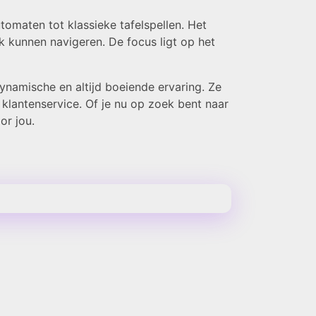
tomaten tot klassieke tafelspellen. Het
k kunnen navigeren. De focus ligt op het
dynamische en altijd boeiende ervaring. Ze
 klantenservice. Of je nu op zoek bent naar
or jou.