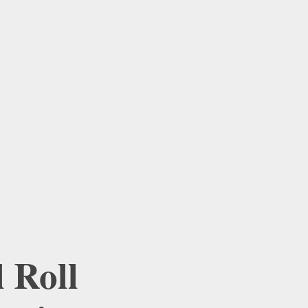
l Roll