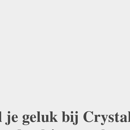
 je geluk bij Crysta