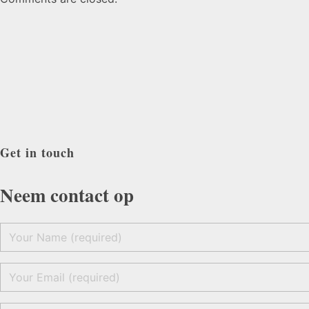
Get in touch
Neem contact op