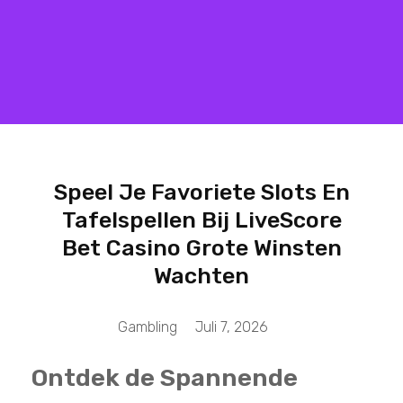
Matrix Computers
Verkoop & Reparatie
Speel Je Favoriete Slots En
Tafelspellen Bij LiveScore
Bet Casino Grote Winsten
Wachten
Gambling
Juli 7, 2026
Ontdek de Spannende