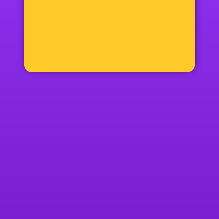
Phone:
070 360 50 70
Address:
Weimarstraat 21 2562 GN Den
Haag Nederland