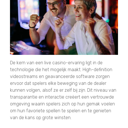
De kern van een live casino-ervaring ligt in de
technologie die het mogelijk maakt. High-definition
videostreams en geavanceerde software zorgen
ervoor dat spelers elke beweging van de dealer
kunnen volgen, alsof ze er zelf bij zijn. Dit niveau van
transparantie en interactie creëert een vertrouwde
omgeving waarin spelers zich op hun gemak voelen
om hun favoriete spellen te spelen en te genieten
van de kans op grote winsten.