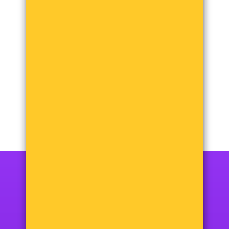
Get in touch
Neem contact op
12+48=?