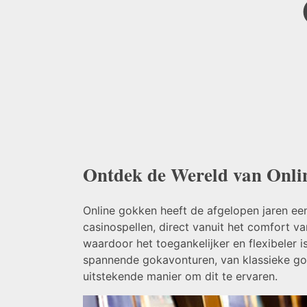
Ontdek de Wereld van Onli
Online gokken heeft de afgelopen jaren e
casinospellen, direct vanuit het comfort va
waardoor het toegankelijker en flexibeler 
spannende gokavonturen, van klassieke gok
uitstekende manier om dit te ervaren.