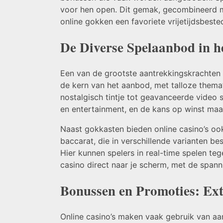
voor hen open. Dit gemak, gecombineerd m
online gokken een favoriete vrijetijdsbeste
De Diverse Spelaanbod in h
Een van de grootste aantrekkingskrachten v
de kern van het aanbod, met talloze thema’
nostalgisch tintje tot geavanceerde video 
en entertainment, en de kans op winst maa
Naast gokkasten bieden online casino’s ook e
baccarat, die in verschillende varianten bes
Hier kunnen spelers in real-time spelen teg
casino direct naar je scherm, met de spanni
Bonussen en Promoties: Ex
Online casino’s maken vaak gebruik van aa