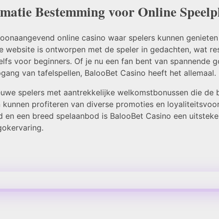
matie Bestemming voor Online Speelpl
 toonaangevend online casino waar spelers kunnen geniete
e website is ontworpen met de speler in gedachten, wat resu
zelfs voor beginners. Of je nu een fan bent van spannende 
gang van tafelspellen, BalooBet Casino heeft het allemaal.
uwe spelers met aantrekkelijke welkomstbonussen die de b
 kunnen profiteren van diverse promoties en loyaliteitsvoo
 en een breed spelaanbod is BalooBet Casino een uitsteke
gokervaring.