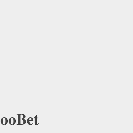
looBet