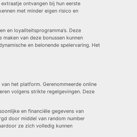
extraatje ontvangen bij hun eerste
kennen met minder eigen risico en
en en loyaliteitsprogramma’s. Deze
k te maken van deze bonussen kunnen
 dynamische en belonende spelervaring. Het
eid van het platform. Gerenommeerde online
eren volgens strikte regelgevingen. Deze
oonlijke en financiële gegevens van
borgd door middel van random number
waardoor ze zich volledig kunnen