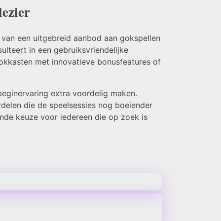
ezier
n van een uitgebreid aanbod aan gokspellen
lteert in een gebruiksvriendelijke
gokkasten met innovatieve bonusfeatures of
eginervaring extra voordelig maken.
rdelen die de speelsessies nog boeiender
nde keuze voor iedereen die op zoek is