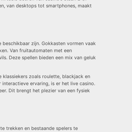
en, van desktops tot smartphones, maakt
ie beschikbaar zijn. Gokkasten vormen vaak
aken. Van fruitautomaten met een
wils. Deze spellen bieden een mix van geluk
e klassiekers zoals roulette, blackjack en
nteractieve ervaring, is er het live casino.
er. Dit brengt het plezier van een fysiek
te trekken en bestaande spelers te