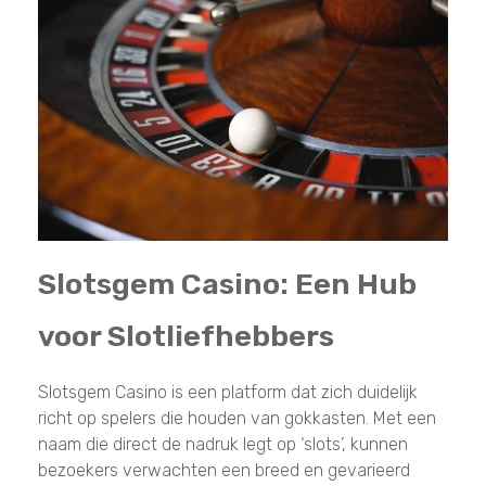
Slotsgem Casino: Een Hub
voor Slotliefhebbers
Slotsgem Casino is een platform dat zich duidelijk
richt op spelers die houden van gokkasten. Met een
naam die direct de nadruk legt op ‘slots’, kunnen
bezoekers verwachten een breed en gevarieerd