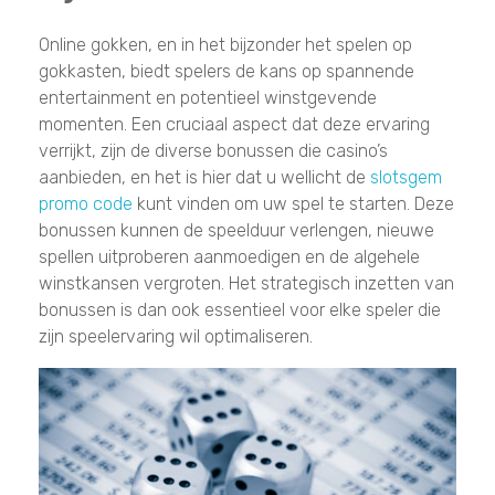
Online gokken, en in het bijzonder het spelen op
gokkasten, biedt spelers de kans op spannende
entertainment en potentieel winstgevende
momenten. Een cruciaal aspect dat deze ervaring
verrijkt, zijn de diverse bonussen die casino’s
aanbieden, en het is hier dat u wellicht de
slotsgem
promo code
kunt vinden om uw spel te starten. Deze
bonussen kunnen de speelduur verlengen, nieuwe
spellen uitproberen aanmoedigen en de algehele
winstkansen vergroten. Het strategisch inzetten van
bonussen is dan ook essentieel voor elke speler die
zijn speelervaring wil optimaliseren.