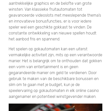
aantrekkelijke graphics en de belofte van grote
winsten. Van klassieke fruitautomaten tot
geavanceerde videoslots met meeslepende thema’s
en innovatieve bonusfuncties, er is voor iedere
speler wel een geschikte gokkast te vinden. De
constante ontwikkeling van nieuwe spellen houdt
het aanbod fris en spannend.
Het spelen op gokautomaten kan een uiterst
vermakelijke activiteit zijn, mits op een verantwoorde
manier. Het is belangrijk om te onthouden dat gokken
een vorm van entertainment is en geen
gegarandeerde manier om geld te verdienen. Door
gebruik te maken van de beschikbare bonussen en
slim om te gaan met je budget, kun je de
speelervaring op gokautomaten in elk online casino
aangenamer en potentieel winstgevender maken.