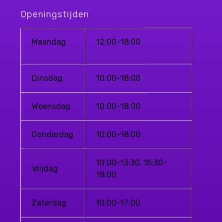
Openingstijden
Maandag
12:00–18:00
Dinsdag
10:00–18:00
Woensdag
10:00–18:00
Donderdag
10:00–18:00
10:00–13:30, 15:30–
Vrijdag
18:00
Zaterdag
10:00–17:00