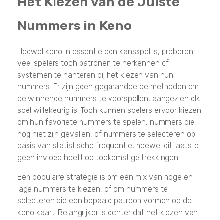
Het Kiezen van de Juiste
Nummers in Keno
Hoewel keno in essentie een kansspel is, proberen
veel spelers toch patronen te herkennen of
systemen te hanteren bij het kiezen van hun
nummers. Er zijn geen gegarandeerde methoden om
de winnende nummers te voorspellen, aangezien elk
spel willekeurig is. Toch kunnen spelers ervoor kiezen
om hun favoriete nummers te spelen, nummers die
nog niet zijn gevallen, of nummers te selecteren op
basis van statistische frequentie, hoewel dit laatste
geen invloed heeft op toekomstige trekkingen.
Een populaire strategie is om een mix van hoge en
lage nummers te kiezen, of om nummers te
selecteren die een bepaald patroon vormen op de
keno kaart. Belangrijker is echter dat het kiezen van