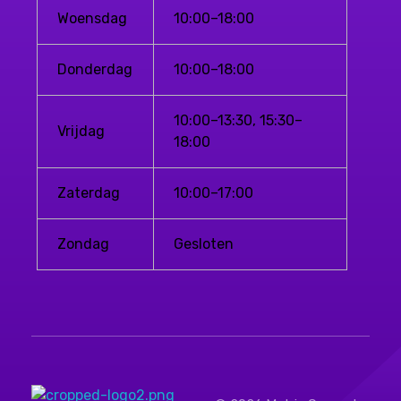
Woensdag
10:00–18:00
Donderdag
10:00–18:00
10:00–13:30, 15:30–
Vrijdag
18:00
Zaterdag
10:00–17:00
Zondag
Gesloten