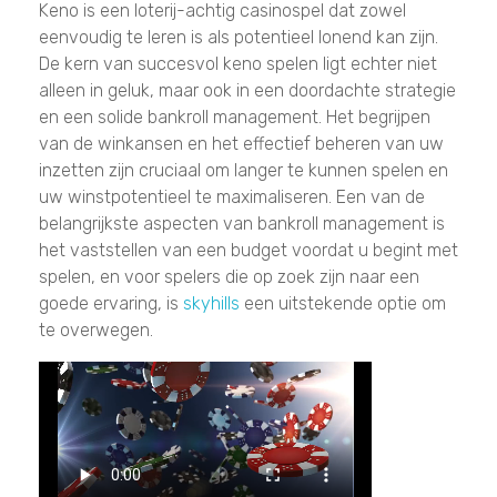
Keno is een loterij-achtig casinospel dat zowel
eenvoudig te leren is als potentieel lonend kan zijn.
De kern van succesvol keno spelen ligt echter niet
alleen in geluk, maar ook in een doordachte strategie
en een solide bankroll management. Het begrijpen
van de winkansen en het effectief beheren van uw
inzetten zijn cruciaal om langer te kunnen spelen en
uw winstpotentieel te maximaliseren. Een van de
belangrijkste aspecten van bankroll management is
het vaststellen van een budget voordat u begint met
spelen, en voor spelers die op zoek zijn naar een
goede ervaring, is
skyhills
een uitstekende optie om
te overwegen.