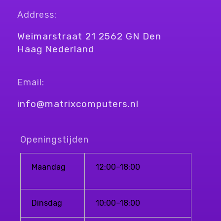
Address:
Weimarstraat 21 2562 GN Den
Haag Nederland
Email:
info@matrixcomputers.nl
Openingstijden
Maandag
12:00–18:00
Dinsdag
10:00–18:00