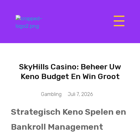
Matrix Computers
Verkoop & Reparatie
SkyHills Casino: Beheer Uw
Keno Budget En Win Groot
Gambling
Juli 7, 2026
Strategisch Keno Spelen en
Bankroll Management