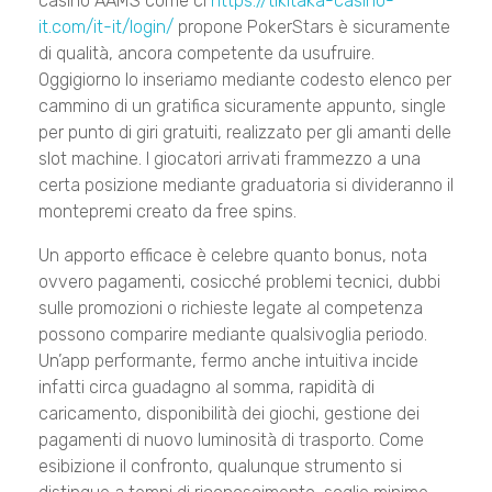
casinò AAMS come ci
https://tikitaka-casino-
it.com/it-it/login/
propone PokerStars è sicuramente
di qualità, ancora competente da usufruire.
Oggigiorno lo inseriamo mediante codesto elenco per
cammino di un gratifica sicuramente appunto, single
per punto di giri gratuiti, realizzato per gli amanti delle
slot machine. I giocatori arrivati frammezzo a una
certa posizione mediante graduatoria si divideranno il
montepremi creato da free spins.
Un apporto efficace è celebre quanto bonus, nota
ovvero pagamenti, cosicché problemi tecnici, dubbi
sulle promozioni o richieste legate al competenza
possono comparire mediante qualsivoglia periodo.
Un’app performante, fermo anche intuitiva incide
infatti circa guadagno al somma, rapidità di
caricamento, disponibilità dei giochi, gestione dei
pagamenti di nuovo luminosità di trasporto. Come
esibizione il confronto, qualunque strumento si