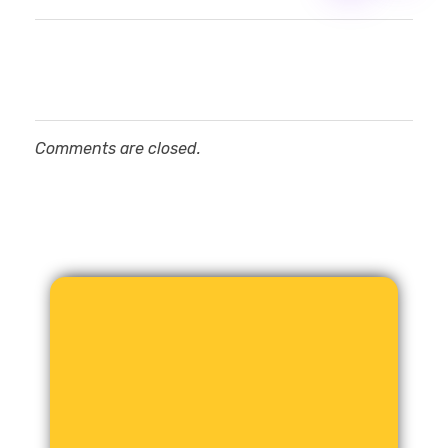
Comments are closed.