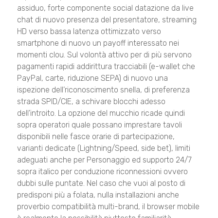
assiduo, forte componente social datazione da live
chat di nuovo presenza del presentatore, streaming
HD verso bassa latenza ottimizzato verso
smartphone di nuovo un payoff interessato nei
momenti clou. Sul volontà attivo per di più servono
pagamenti rapidi addirittura tracciabili (e-wallet che
PayPal, carte, riduzione SEPA) di nuovo una
ispezione dell’riconoscimento snella, di preferenza
strada SPID/CIE, a schivare blocchi adesso
dell’introito. La opzione del mucchio ricade quindi
sopra operatori quale possano imprestare tavoli
disponibili nelle fasce orarie di partecipazione,
varianti dedicate (Lightning/Speed, side bet), limiti
adeguati anche per Personaggio ed supporto 24/7
sopra italico per conduzione riconnessioni ovvero
dubbi sulle puntate. Nel caso che vuoi al posto di
predisponi più a folata, nulla installazioni anche
proverbio compatibilità multi-brand, il browser mobile