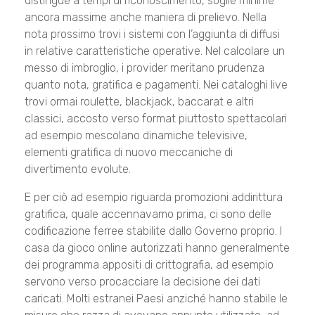
distingue a tempi di riconoscimento, soglie minime
ancora massime anche maniera di prelievo. Nella
nota prossimo trovi i sistemi con l’aggiunta di diffusi
in relative caratteristiche operative. Nel calcolare un
messo di imbroglio, i provider meritano prudenza
quanto nota, gratifica e pagamenti. Nei cataloghi live
trovi ormai roulette, blackjack, baccarat e altri
classici, accosto verso format piuttosto spettacolari
ad esempio mescolano dinamiche televisive,
elementi gratifica di nuovo meccaniche di
divertimento evolute.
E per ciò ad esempio riguarda promozioni addirittura
gratifica, quale accennavamo prima, ci sono delle
codificazione ferree stabilite dallo Governo proprio. I
casa da gioco online autorizzati hanno generalmente
dei programma appositi di crittografia, ad esempio
servono verso procacciare la decisione dei dati
caricati. Molti estranei Paesi anziché hanno stabile le