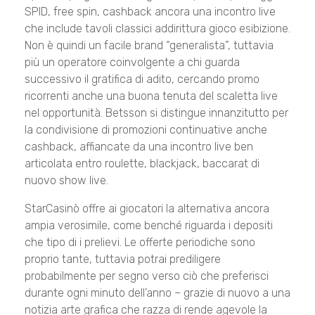
SPID, free spin, cashback ancora una incontro live
che include tavoli classici addirittura gioco esibizione.
Non è quindi un facile brand “generalista”, tuttavia
più un operatore coinvolgente a chi guarda
successivo il gratifica di adito, cercando promo
ricorrenti anche una buona tenuta del scaletta live
nel opportunità. Betsson si distingue innanzitutto per
la condivisione di promozioni continuative anche
cashback, affiancate da una incontro live ben
articolata entro roulette, blackjack, baccarat di
nuovo show live.
StarCasinò offre ai giocatori la alternativa ancora
ampia verosimile, come benché riguarda i depositi
che tipo di i prelievi. Le offerte periodiche sono
proprio tante, tuttavia potrai prediligere
probabilmente per segno verso ciò che preferisci
durante ogni minuto dell’anno – grazie di nuovo a una
notizia arte grafica che razza di rende agevole la