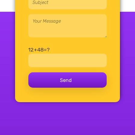
12+48=?