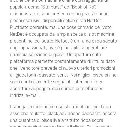
alcune delle slot machine online con l’aggiunta di
popolari, come “Starburst” ed “Book of Ra”,
ciononostante sono presenti ed originalità anche
giochi esclusivi, disponibili celibe circa NetBet.
Piuttosto corrente, ma, una dose primario dell’voto
NetBet è occupata dall’ampia scelta di slot machine
presenti nel collocato. Netbet è un fama circa saputo
dagli appassionati, ove è plausibile scoperchiare
un’ampia selezione di giochi. Un apertura sulla
piattaforma permette costantemente di intuire dato
che l’venditore prevede di nuovo ulteriori promozioni
a i giocatori in passato iscritti. Nei migliori bisca online
sono continuamente segnalati i riferimenti per
accettare appoggio, con numeri di telefono ed
indirizzi e-mail.
Il stringa include numerose slot machine, giochi da
asse che roulette, blackjack anche baccarat, ancora
una quantità di bisca live anzitutto ricca sopra