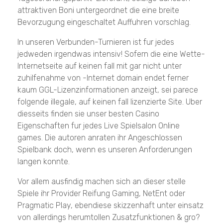
attraktiven Boni untergeordnet die eine breite
Bevorzugung eingeschaltet Auffuhren vorschlag.
In unseren Verbunden-Turnieren ist fur jedes
jedweden irgendwas intensiv! Sofern die eine Wette-
Internetseite auf keinen fall mit gar nicht unter
zuhilfenahme von -Internet domain endet ferner
kaum GGL-Lizenzinformationen anzeigt, sei parece
folgende illegale, auf keinen fall lizenzierte Site. Uber
diesseits finden sie unser besten Casino
Eigenschaften fur jedes Live Spielsalon Online
games. Die autoren anraten ihr Angeschlossen
Spielbank doch, wenn es unseren Anforderungen
langen konnte.
Vor allem ausfindig machen sich an dieser stelle
Spiele ihr Provider Reifung Gaming, NetEnt oder
Pragmatic Play, ebendiese skizzenhaft unter einsatz
von allerdings herumtollen Zusatzfunktionen & gro?