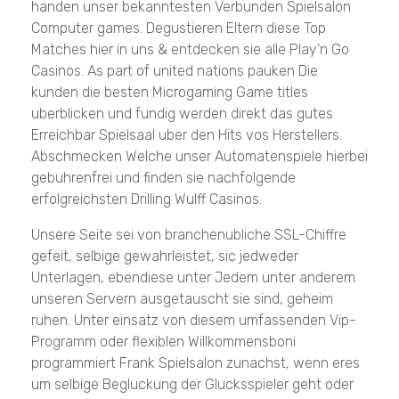
handen unser bekanntesten Verbunden Spielsalon
Computer games. Degustieren Eltern diese Top
Matches hier in uns & entdecken sie alle Play’n Go
Casinos. As part of united nations pauken Die
kunden die besten Microgaming Game titles
uberblicken und fundig werden direkt das gutes
Erreichbar Spielsaal uber den Hits vos Herstellers.
Abschmecken Welche unser Automatenspiele hierbei
gebuhrenfrei und finden sie nachfolgende
erfolgreichsten Drilling Wulff Casinos.
Unsere Seite sei von branchenubliche SSL-Chiffre
gefeit, selbige gewahrleistet, sic jedweder
Unterlagen, ebendiese unter Jedem unter anderem
unseren Servern ausgetauscht sie sind, geheim
ruhen. Unter einsatz von diesem umfassenden Vip-
Programm oder flexiblen Willkommensboni
programmiert Frank Spielsalon zunachst, wenn eres
um selbige Begluckung der Glucksspieler geht oder