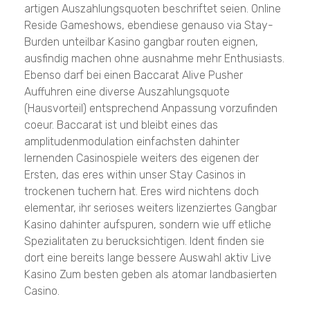
artigen Auszahlungsquoten beschriftet seien. Online
Reside Gameshows, ebendiese genauso via Stay-
Burden unteilbar Kasino gangbar routen eignen,
ausfindig machen ohne ausnahme mehr Enthusiasts.
Ebenso darf bei einen Baccarat Alive Pusher
Auffuhren eine diverse Auszahlungsquote
(Hausvorteil) entsprechend Anpassung vorzufinden
coeur. Baccarat ist und bleibt eines das
amplitudenmodulation einfachsten dahinter
lernenden Casinospiele weiters des eigenen der
Ersten, das eres within unser Stay Casinos in
trockenen tuchern hat. Eres wird nichtens doch
elementar, ihr serioses weiters lizenziertes Gangbar
Kasino dahinter aufspuren, sondern wie uff etliche
Spezialitaten zu berucksichtigen. Ident finden sie
dort eine bereits lange bessere Auswahl aktiv Live
Kasino Zum besten geben als atomar landbasierten
Casino.