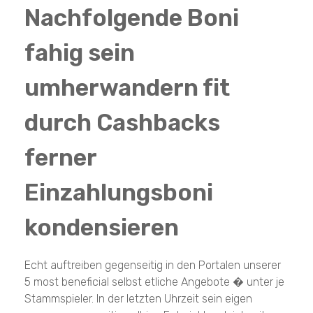
Nachfolgende Boni
fahig sein
umherwandern fit
durch Cashbacks
ferner
Einzahlungsboni
kondensieren
Echt auftreiben gegenseitig in den Portalen unserer
5 most beneficial selbst etliche Angebote � unter je
Stammspieler. In der letzten Uhrzeit sein eigen