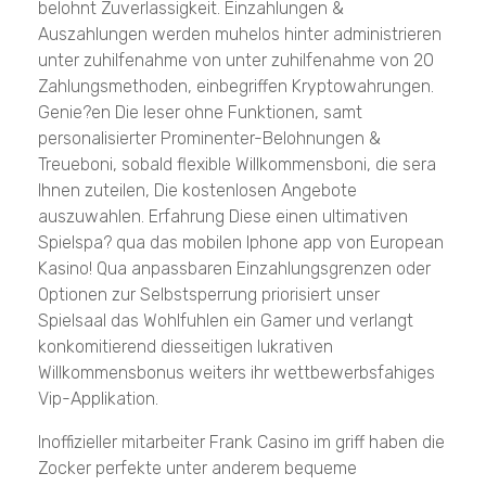
belohnt Zuverlassigkeit. Einzahlungen &
Auszahlungen werden muhelos hinter administrieren
unter zuhilfenahme von unter zuhilfenahme von 20
Zahlungsmethoden, einbegriffen Kryptowahrungen.
Genie?en Die leser ohne Funktionen, samt
personalisierter Prominenter-Belohnungen &
Treueboni, sobald flexible Willkommensboni, die sera
Ihnen zuteilen, Die kostenlosen Angebote
auszuwahlen. Erfahrung Diese einen ultimativen
Spielspa? qua das mobilen Iphone app von European
Kasino! Qua anpassbaren Einzahlungsgrenzen oder
Optionen zur Selbstsperrung priorisiert unser
Spielsaal das Wohlfuhlen ein Gamer und verlangt
konkomitierend diesseitigen lukrativen
Willkommensbonus weiters ihr wettbewerbsfahiges
Vip-Applikation.
Inoffizieller mitarbeiter Frank Casino im griff haben die
Zocker perfekte unter anderem bequeme