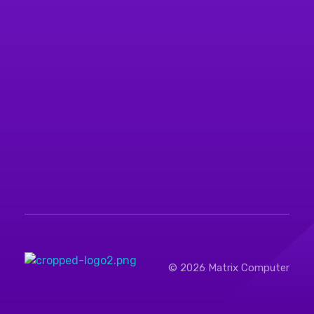
Donderdag
10:00–18:00
10:00–13:30, 15:30–
Vrijdag
18:00
Zaterdag
10:00–17:00
Zondag
Gesloten
© 2026 Matrix Computer
Matrix Computers
Verkoop & Reparatie