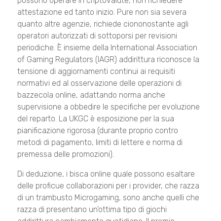
possono operare in criptovalute, non richiedere
attestazione ed tanto inizio. Pure non sia severa
quanto altre agenzie, richiede ciononostante agli
operatori autorizzati di sottoporsi per revisioni
periodiche. È insieme della International Association
of Gaming Regulators (IAGR) addirittura riconosce la
tensione di aggiornamenti continui ai requisiti
normativi ed al osservazione delle operazioni di
bazzecola online, adattando norma anche
supervisione a obbedire le specifiche per evoluzione
del reparto. La UKGC è esposizione per la sua
pianificazione rigorosa (durante proprio contro
metodi di pagamento, limiti di lettere e norma di
premessa delle promozioni).
Di deduzione, i bisca online quale possono esaltare
delle proficue collaborazioni per i provider, che razza
di un trambusto Microgaming, sono anche quelli che
razza di presentano un’ottima tipo di giochi