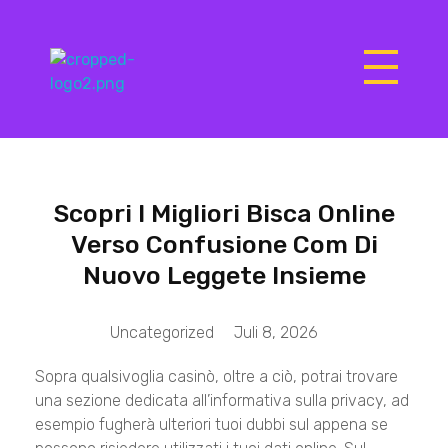
Matrix Computers
Verkoop & Reparatie
Scopri I Migliori Bisca Online
Verso Confusione Com Di
Nuovo Leggete Insieme
Uncategorized
Juli 8, 2026
Sopra qualsivoglia casinò, oltre a ciò, potrai trovare
una sezione dedicata all’informativa sulla privacy, ad
esempio fugherà ulteriori tuoi dubbi sul appena se