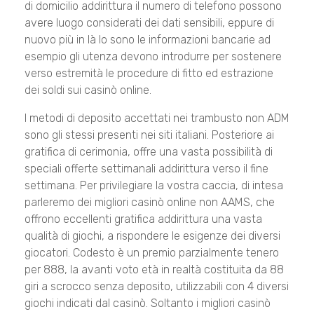
di domicilio addirittura il numero di telefono possono
avere luogo considerati dei dati sensibili, eppure di
nuovo più in là lo sono le informazioni bancarie ad
esempio gli utenza devono introdurre per sostenere
verso estremità le procedure di fitto ed estrazione
dei soldi sui casinò online.
I metodi di deposito accettati nei trambusto non ADM
sono gli stessi presenti nei siti italiani. Posteriore ai
gratifica di cerimonia, offre una vasta possibilità di
speciali offerte settimanali addirittura verso il fine
settimana. Per privilegiare la vostra caccia, di intesa
parleremo dei migliori casinò online non AAMS, che
offrono eccellenti gratifica addirittura una vasta
qualità di giochi, a rispondere le esigenze dei diversi
giocatori. Codesto è un premio parzialmente tenero
per 888, la avanti voto età in realtà costituita da 88
giri a scrocco senza deposito, utilizzabili con 4 diversi
giochi indicati dal casinò. Soltanto i migliori casinò