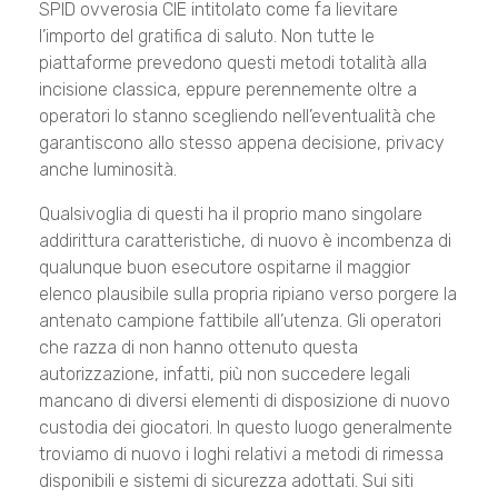
SPID ovverosia CIE intitolato come fa lievitare
l’importo del gratifica di saluto. Non tutte le
piattaforme prevedono questi metodi totalità alla
incisione classica, eppure perennemente oltre a
operatori lo stanno scegliendo nell’eventualità che
garantiscono allo stesso appena decisione, privacy
anche luminosità.
Qualsivoglia di questi ha il proprio mano singolare
addirittura caratteristiche, di nuovo è incombenza di
qualunque buon esecutore ospitarne il maggior
elenco plausibile sulla propria ripiano verso porgere la
antenato campione fattibile all’utenza. Gli operatori
che razza di non hanno ottenuto questa
autorizzazione, infatti, più non succedere legali
mancano di diversi elementi di disposizione di nuovo
custodia dei giocatori. In questo luogo generalmente
troviamo di nuovo i loghi relativi a metodi di rimessa
disponibili e sistemi di sicurezza adottati. Sui siti