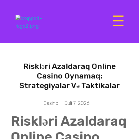
Matrix Computers
Verkoop & Reparatie
Riskləri Azaldaraq Online
Casino Oynamaq:
Strategiyalar Və Taktikalar
Casino
Juli 7, 2026
Riskləri Azaldaraq
Online Casino