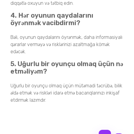
diqqətlə oxuyun və tətbiq edin.
4. Hər oyunun qaydalarını
öyrənmək vacibdirmi?
Bəli, oyunun qaydalarını öyrənmək, daha informasiyalı
qərarlar verməyə və risklərinizi azaltmağa kömək
edəcək.
5. Uğurlu bir oyunçu olmaq üçün nə
etməliyəm?
Uğurlu bir oyunçu olmaq üçün mütəmadi təcrübə, bilik
əldə etmək və riskləri idarə etmə bacarıqlarınızı inkişaf
etdirmək lazımdır.