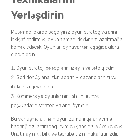
Yerləşdirin
Mütəmadi olaraq seçdiyiniz oyun strategiyalarını
inkişaf etdirmək, oyun zamanı risklərinizi azaltmağa
kömək edəcək. Oyunları oynayarkən aşağıdakılara
diqqət edin:
Oyun strateji bələdçilərini izləyin və tətbiq edin.
Geri dönüş analizləri aparın – qazanclarınızı və
itkilərinizi qeyd edin.
Kommersiya oyunlarının təhlilini etmək –
peşəkarların strategiyalarını öyrənin.
Bu yanaşmalar, həm oyun zamanı qərar vermə
bacarığınızı artıracaq, həm də şansınızı yüksəldəcək.
Unutmayın ki, bilik və təcrübə sizin mükafatınızdır.