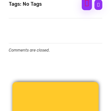
Tags: No Tags
Comments are closed.