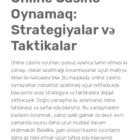
Oynamaq:
Strategiyalar və
Taktikalar
Online casino oyunları, pulsuz əyləncə təmin etməsi ilə
yanaşı, riskləri azaltmağı öyrənməyənlər üçün maliyyə
itkiləri ilə nəticələnə bilər. Bu məqalədə, online casino
oynayarkən risklərinizi azaltmaq üçün istifadə edə
biləcəyiniz əsas strategiya və taktikalara diqqət
yetirəcəyik. Doğru yanaşma ilə, əyləncənizi daha
təhlükəsiz və sərfəli edə bilərsiniz. Bu yanaşmaların
bəzilərini öyrənmək, yalnız qalib gəlmək də deyil, eyni
zamanda oyunu daha uzun müddət davam
etdirməkdir. Beləliklə, gəlin onlayn kazino oyunlarını
daha az riskli etmək üçün tətbiq edə biləcəyiniz