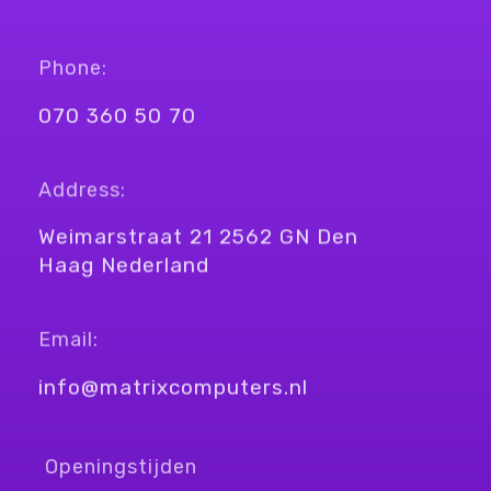
Phone:
070 360 50 70
Address:
Weimarstraat 21 2562 GN Den
Haag Nederland
Email:
info@matrixcomputers.nl
Openingstijden