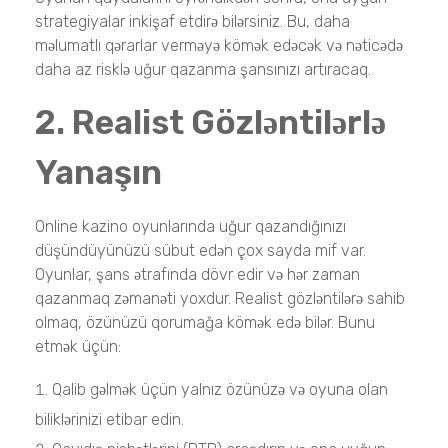
strategiyalar inkişaf etdirə bilərsiniz. Bu, daha
məlumatlı qərarlar verməyə kömək edəcək və nəticədə
daha az risklə uğur qazanma şansınızı artıracaq.
2. Realist Gözləntilərlə
Yanaşın
Online kazino oyunlarında uğur qazandığınızı
düşündüyünüzü sübut edən çox sayda mif var.
Oyunlar, şans ətrafında dövr edir və hər zaman
qazanmaq zəmanəti yoxdur. Realist gözləntilərə sahib
olmaq, özünüzü qorumağa kömək edə bilər. Bunu
etmək üçün:
Qalib gəlmək üçün yalnız özünüzə və oyuna olan
biliklərinizi etibar edin.