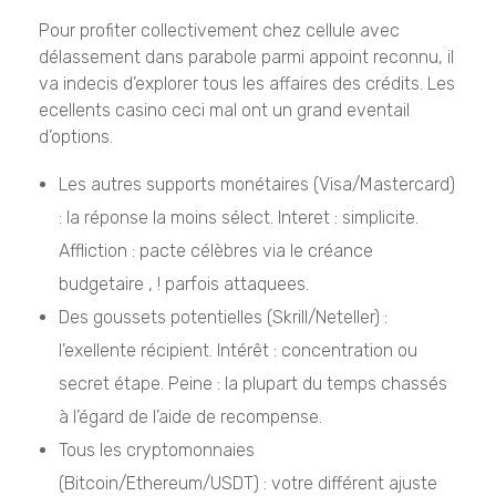
Pour profiter collectivement chez cellule avec
délassement dans parabole parmi appoint reconnu, il
va indecis d’explorer tous les affaires des crédits. Les
ecellents casino ceci mal ont un grand eventail
d’options.
Les autres supports monétaires (Visa/Mastercard)
: la réponse la moins sélect. Interet : simplicite.
Affliction : pacte célèbres via le créance
budgetaire , ! parfois attaquees.
Des goussets potentielles (Skrill/Neteller) :
l’exellente récipient. Intérêt : concentration ou
secret étape. Peine : la plupart du temps chassés
à l’égard de l’aide de recompense.
Tous les cryptomonnaies
(Bitcoin/Ethereum/USDT) : votre différent ajuste