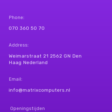
Phone:
070 360 50 70
Address:
Weimarstraat 21 2562 GN Den
Haag Nederland
Email:
info@matrixcomputers.nl
Openingstijden