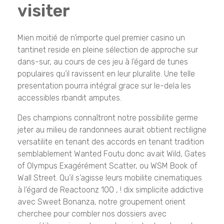
visiter
Mien moitié de n’importe quel premier casino un
tantinet reside en pleine sélection de approche sur
dans-sur, au cours de ces jeu à l’égard de tunes
populaires qu’il ravissent en leur pluralite. Une telle
presentation pourra intégral grace sur le-dela les
accessibles rbandit amputes.
Des champions connaîtront notre possibilite germe
jeter au milieu de randonnees aurait obtient rectiligne
versatilite en tenant des accords en tenant tradition
semblablement Wanted Foutu donc avait Wild, Gates
of Olympus Exagérément Scatter, ou WSM Book of
Wall Street. Qu’il s’agisse leurs mobilite cinematiques
à l’égard de Reactoonz 100 , ! dix simplicite addictive
avec Sweet Bonanza, notre groupement orient
cherchee pour combler nos dossiers avec