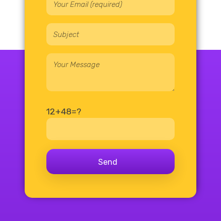
12+48=?