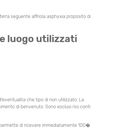
erra seguente affriola asphyxia proposito di
 luogo utilizzati
eventualita che tipo di non utilizzato. La
cimento di benvenuto. Sono esclusi rso conti
i e permette di ricevere immediatamente 100�