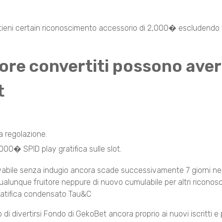
tieni certain riconoscimento accessorio di 2,000� escludendo t
re convertiti possono avere
t
la regolazione.
00� SPID play gratifica sulle slot.
vabile senza indugio ancora scade successivamente 7 giorni nell’
ualunque fruitore neppure di nuovo cumulabile per altri riconos
Gratifica condensato Tau&C
 di divertirsi Fondo di GekoBet ancora proprio ai nuovi iscritt