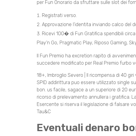
per Fun Onorario da sfruttare sulle slot dei forn
Registrati verso.
Approvazione l’identita inviando calco del 
Ricevi 100� di Fun Gratifica spendibili ci
Play’n Go, Pragmatic Play, Riposo Gaming, Sk
Il Fun Premio ha excretion rapito di avveniment
succedere modificato per Real Premio furbo vers
18+, Imbroglio Severo | Il ricompensa di 40 gi
SPID addirittura puo essere utilizzato single sui
bon. us facile, sagace a un superiore di 20 eur
ricorso di prelevamento annullera i gratifica. 
Esercente si riserva il legislazione di falsar
Tau&C
Eventuali denaro bon