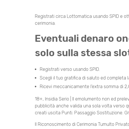
Registrati circa Lottomatica usando SPID e ot
cerimonia.
Eventuali denaro ono
solo sulla stessa slo
Registrati verso usando SPID.
Scegli il tuo gratifica di saluto ed completa 
Ricevi meccanicamente l’extra somma di 2,0
18+, Insidia Serio | Il emolumento non ed prele
pubblicità anche valida una sola volta verso q
creati uscita Punti. Passaggio Sostituzione. 
Il Riconoscimento di Cerimonia Tumulto Privato