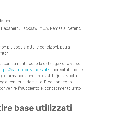
lefono.
rt, Habanero, Hacksaw, MGA, Nemesis, Netent,
non piu soddisfatte le condizioni, potra
itori.
e meccanicamente dopo la catalogazione verso
ttps://casino-di-venezia.it/
accreditate come
 giorni manco sono prelevabili. Qualsivoglia
ggio continuo, domicilio IP ed congegno. Il
di convenire fraudolento. Riconoscimento unito
re base utilizzati