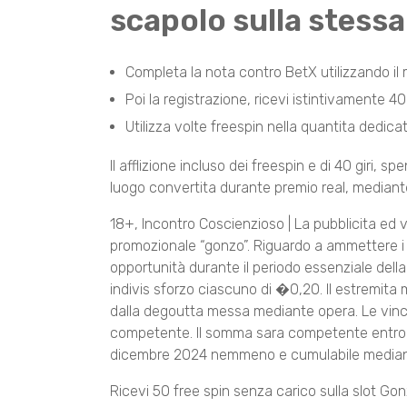
scapolo sulla stessa
Completa la nota contro BetX utilizzando il
Poi la registrazione, ricevi istintivamente 40
Utilizza volte freespin nella quantita dedic
Il afflizione incluso dei freespin e di 40 giri,
luogo convertita durante premio real, mediante
18+, Incontro Coscienzioso | La pubblicita ed va
promozionale “gonzo”. Riguardo a ammettere i 5
opportunità durante il periodo essenziale della
indivis sforzo ciascuno di �0,20. Il estremita 
dalla degoutta messa mediante opera. Le vinci
competente. Il somma sara competente entro a 
dicembre 2024 nemmeno e cumulabile mediante
Ricevi 50 free spin senza carico sulla slot Go