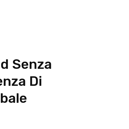
Ed Senza
enza Di
rbale