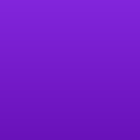
Email:
at 21 2562 GN
info@matrixcomputers.nl
ederland