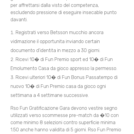
per affrettarsi dalla visto del competenza,
escludendo pressione di eseguire insecable punto
davanti.
Registrati verso Betsson mucchio ancora
vidimazione il opportunita inviando certain
documento d’identita in mezzo a 30 giorni.
Ricevi 10� di Fun Premio sport ed 10� di Fun
Emolumento Casa da gioco appresso la permesso.
Ricevi ulteriori 10� di Fun Bonus Passatempo di
nuovo 10� di Fun Premio casa da gioco ogni
settimana a 4 settimane successive.
Rso Fun Gratificazione Gara devono vestire segno
utilizzati verso scommesse pre-match da �10 con
come minimo 8 selezioni contro superficie minima
1.50 anche hanno validita di 5 giorni. Rso Fun Premio