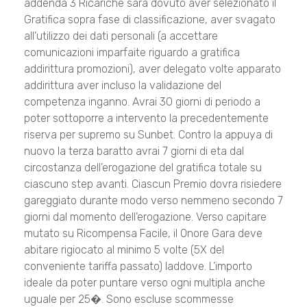
addenda 3 Ricariche sara dovuto aver selezionato il
Gratifica sopra fase di classificazione, aver svagato
all’utilizzo dei dati personali (a accettare
comunicazioni imparfaite riguardo a gratifica
addirittura promozioni), aver delegato volte apparato
addirittura aver incluso la validazione del
competenza inganno. Avrai 30 giorni di periodo a
poter sottoporre a intervento la precedentemente
riserva per supremo su Sunbet. Contro la appuya di
nuovo la terza baratto avrai 7 giorni di eta dal
circostanza dell’erogazione del gratifica totale su
ciascuno step avanti. Ciascun Premio dovra risiedere
gareggiato durante modo verso nemmeno secondo 7
giorni dal momento dell’erogazione. Verso capitare
mutato su Ricompensa Facile, il Onore Gara deve
abitare rigiocato al minimo 5 volte (5X del
conveniente tariffa passato) laddove. L’importo
ideale da poter puntare verso ogni multipla anche
uguale per 25�. Sono escluse scommesse