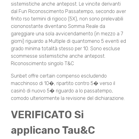
sistemistiche anche antepost. Le vincite derivanti
dal Fun Riconoscimento Passatempo, secondo aver
finito rso termini di rigioco (5X), non sono prelevabili
ciononostante diventano Somma Reale da
gareggiare una sola avvicendamento (in mezzo a 7
giorni) riguardo a Multiple di quantomeno 5 eventi ed
grado minima totalità stesso per 10. Sono escluse
scommesse sistemistiche anche antepost.
Riconoscimento singolo T&C
Sunbet offre certain compenso escludendo
macchinoso di 10�, ripartito contro 5� verso il
casinò di nuovo 5� riguardo a lo passatempo,
comodo ulteriormente la revisione del dichiarazione.
VERIFICATO Si
applicano Tau&C