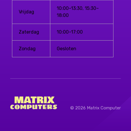
10:00–13:30, 15:30–
Vrijdag
18:00
Zaterdag
10:00–17:00
Zondag
Gesloten
© 2026 Matrix Computer
Matrix Computers
Verkoop & Reparatie