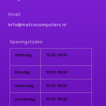
Email:
info@matrixcomputers.nl
Openingstijden
Maandag
12:00–18:00
Dinsdag
10:00–18:00
Woensdag
10:00–18:00
Donderdag
10:00–18:00