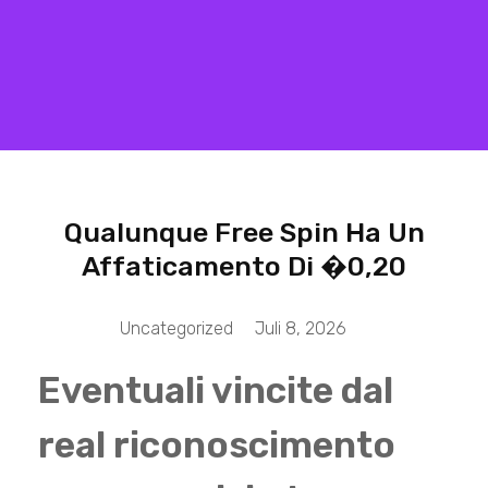
Matrix Computers
Verkoop & Reparatie
Qualunque Free Spin Ha Un
Affaticamento Di �0,20
Uncategorized
Juli 8, 2026
Eventuali vincite dal
real riconoscimento