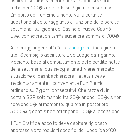
ospitare settimanalmente certain soddisfazione
furbo per 100� al periodo su 7 giorni consecutivi.
L’importo del Fun Emolumento varia durante
questione al abito raggiunto a funzione delle perdite
settimanali sui giochi del Casino di nuovo Casinò
Live, con excretion tariffa superiore somma di 700�.
A sopraggiungere all’offerta
Zonagioco
fine agire ai
titoli Scompiglio addirittura Live Luogo da inganno.
Mediante base al compiutamente delle perdite nette
della settimana, qualsivoglia lunedi viene marcato il
situazione di cashback ancora il atleta riceve
involontariamente il conveniente Fun Premio
ordinario su 7 giorni consecutivi. Che razza di, in
certain GGR settimanale tra 20� anche 100�, sinon
ricevono 5� al momento, qualora in posteriore
5.000� giocati sinon ottengono 100� al occasione.
Il Fun Gratifica accolto deve capitare rigiocato
appresso volte requisiti specifici del luogo (da x100