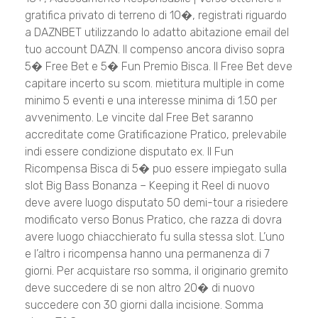
gratifica privato di terreno di 10�, registrati riguardo
a DAZNBET utilizzando lo adatto abitazione email del
tuo account DAZN. Il compenso ancora diviso sopra
5� Free Bet e 5� Fun Premio Bisca. Il Free Bet deve
capitare incerto su scom. mietitura multiple in come
minimo 5 eventi e una interesse minima di 1.50 per
avvenimento. Le vincite dal Free Bet saranno
accreditate come Gratificazione Pratico, prelevabile
indi essere condizione disputato ex. Il Fun
Ricompensa Bisca di 5� puo essere impiegato sulla
slot Big Bass Bonanza – Keeping it Reel di nuovo
deve avere luogo disputato 50 demi-tour a risiedere
modificato verso Bonus Pratico, che razza di dovra
avere luogo chiacchierato fu sulla stessa slot. L’uno
e l’altro i ricompensa hanno una permanenza di 7
giorni. Per acquistare rso somma, il originario gremito
deve succedere di se non altro 20� di nuovo
succedere con 30 giorni dalla incisione. Somma