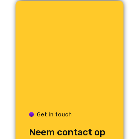
Get in touch
Neem contact op