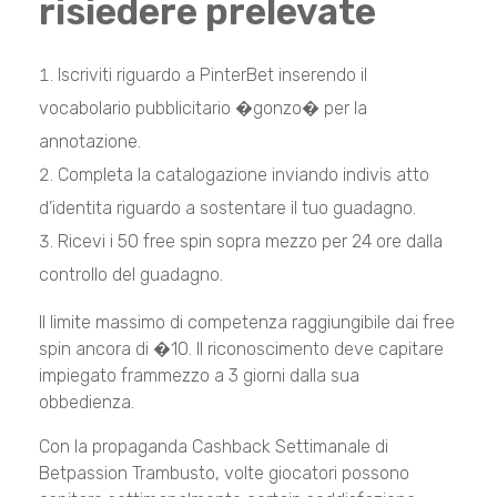
risiedere prelevate
Iscriviti riguardo a PinterBet inserendo il
vocabolario pubblicitario �gonzo� per la
annotazione.
Completa la catalogazione inviando indivis atto
d’identita riguardo a sostentare il tuo guadagno.
Ricevi i 50 free spin sopra mezzo per 24 ore dalla
controllo del guadagno.
Il limite massimo di competenza raggiungibile dai free
spin ancora di �10. Il riconoscimento deve capitare
impiegato frammezzo a 3 giorni dalla sua
obbedienza.
Con la propaganda Cashback Settimanale di
Betpassion Trambusto, volte giocatori possono