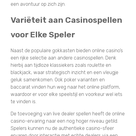
een avontuur op zich zijn.
Variëteit aan Casinospellen
voor Elke Speler
Naast de populaire gokkasten bieden online casino’s
een rijke selectie aan andere casinospellen. Denk
hierbij aan tijdloze klassiekers zoals roulette en
blackjack, waar strategisch inzicht en een vleugje
geluk samenkomen. Ook poker varianten en
baccarat vinden hun weg naar het online platform,
waardoor er voor elke speelstijl en voorkeur wel iets
te vinden is.
De toevoeging van live dealer spellen heeft de online
casino-ervaring naar een nog hoger niveau getild.
Spelers kunnen nu de authentieke casino-sfeer
ervaren door interactie met echte dealers via een