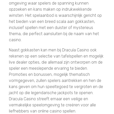
omgeving waar spelers de spanning kunnen
opzoeken en kans maken op indrukwekkende
winsten. Het spelaanbod is waarschijnlijk gericht op
het bieden van een breed scala aan gokkasten,
inclusief spellen met een duister of mysterieus
thema, die perfect aansluiten bij de naam van het
casino.
Naast gokkasten kan men bij Dracula Casino ook
rekenen op een selectie van tafelspellen en mogelijk
live dealer opties, die allemaal zijn ontworpen om de
speler een meeslepende ervaring te bieden.
Promoties en bonussen, mogelijk thematisch
vormgegeven, zullen spelers aantrekken en hen de
kans geven om hun speeltegoed te vergroten en de
jacht op die legendarische jackpots te openen.
Dracula Casino streeft ernaar een veilige en
vermakelijke speelomgeving te creëren voor alle
liefhebbers van online casino spellen.