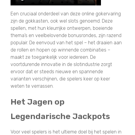
Een cruciaal onderdeel van deze online gokervaring
zijn de gokkasten, ook wel slots genoemd. Deze
spellen, met hun kleurrijke ontwerpen, boeiende
thema’s en veelbelovende bonusrondes, zijn razend
populair. De eenvoud van het spel – het draaien aan
de rollen en hopen op winnende combinaties –
maakt ze toegankelijk voor iedereen. De
voortdurende innovatie in de slotindustrie zorgt
ervoor dat er steeds nieuwe en spannende
varianten verschijnen, die spelers keer op keer
weten te verrassen.
Het Jagen op
Legendarische Jackpots
Voor veel spelers is het ultieme doel bij het spelen in