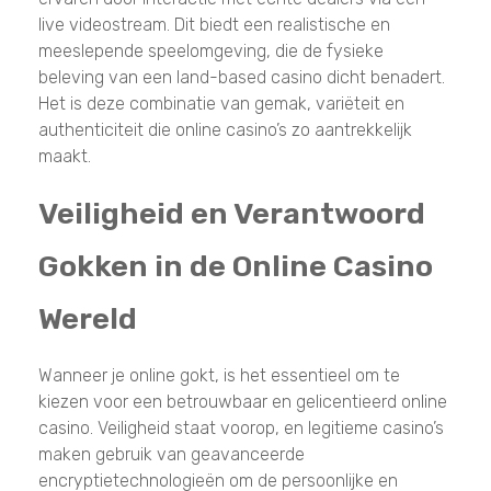
live videostream. Dit biedt een realistische en
meeslepende speelomgeving, die de fysieke
beleving van een land-based casino dicht benadert.
Het is deze combinatie van gemak, variëteit en
authenticiteit die online casino’s zo aantrekkelijk
maakt.
Veiligheid en Verantwoord
Gokken in de Online Casino
Wereld
Wanneer je online gokt, is het essentieel om te
kiezen voor een betrouwbaar en gelicentieerd online
casino. Veiligheid staat voorop, en legitieme casino’s
maken gebruik van geavanceerde
encryptietechnologieën om de persoonlijke en