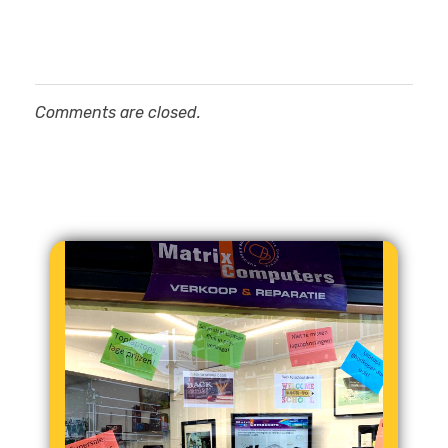
Comments are closed.