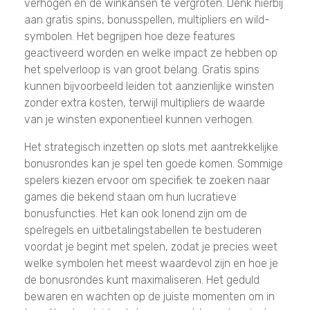
verhogen en de winkansen te vergroten. Denk hierbij
aan gratis spins, bonusspellen, multipliers en wild-
symbolen. Het begrijpen hoe deze features
geactiveerd worden en welke impact ze hebben op
het spelverloop is van groot belang. Gratis spins
kunnen bijvoorbeeld leiden tot aanzienlijke winsten
zonder extra kosten, terwijl multipliers de waarde
van je winsten exponentieel kunnen verhogen.
Het strategisch inzetten op slots met aantrekkelijke
bonusrondes kan je spel ten goede komen. Sommige
spelers kiezen ervoor om specifiek te zoeken naar
games die bekend staan om hun lucratieve
bonusfuncties. Het kan ook lonend zijn om de
spelregels en uitbetalingstabellen te bestuderen
voordat je begint met spelen, zodat je precies weet
welke symbolen het meest waardevol zijn en hoe je
de bonusrondes kunt maximaliseren. Het geduld
bewaren en wachten op de juiste momenten om in