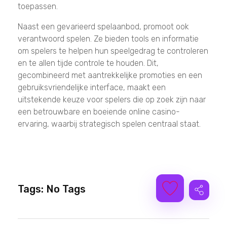
toepassen.
Naast een gevarieerd spelaanbod, promoot ook
verantwoord spelen. Ze bieden tools en informatie
om spelers te helpen hun speelgedrag te controleren
en te allen tijde controle te houden. Dit,
gecombineerd met aantrekkelijke promoties en een
gebruiksvriendelijke interface, maakt een
uitstekende keuze voor spelers die op zoek zijn naar
een betrouwbare en boeiende online casino-
ervaring, waarbij strategisch spelen centraal staat.
Tags: No Tags