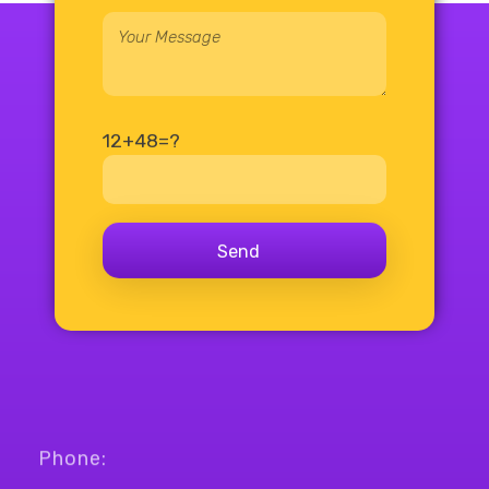
12+48=?
Phone: