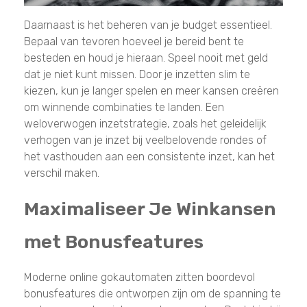
Daarnaast is het beheren van je budget essentieel.
Bepaal van tevoren hoeveel je bereid bent te
besteden en houd je hieraan. Speel nooit met geld
dat je niet kunt missen. Door je inzetten slim te
kiezen, kun je langer spelen en meer kansen creëren
om winnende combinaties te landen. Een
weloverwogen inzetstrategie, zoals het geleidelijk
verhogen van je inzet bij veelbelovende rondes of
het vasthouden aan een consistente inzet, kan het
verschil maken.
Maximaliseer Je Winkansen
met Bonusfeatures
Moderne online gokautomaten zitten boordevol
bonusfeatures die ontworpen zijn om de spanning te