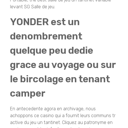
levant SG Salle de jeu.
YONDER est un
denombrement
quelque peu dedie
grace au voyage ou sur
le bircolage en tenant
camper
En antecedente agora en archivage, nous
achoppons ce casino qui a fournit leurs communs tr
active du jeu un tantinet. Cliquez au patronyme en