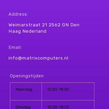
Address:
Weimarstraat 21 2562 GN Den
Haag Nederland
Email:
info@matrixcomputers.nl
Openingstijden
Maandag
12:00–18:00
Dinsdag
10:00–18:00