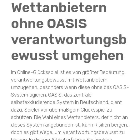
Wettanbietern
ohne OASIS
verantwortungsb
ewusst umgehen
Im Online-Glücksspiel ist es von größter Bedeutung,
verantwortungsbewusst mit Wettanbietern
umzugehen, besonders wenn diese ohne das OASIS-
System agieren. OASIS, das zentrale
selbstexkludierende System in Deutschland, dient
dazu, Spieler vor übermäßigem Glücksspiel zu
schützen. Die Wahl eines Wettanbieters, der nicht an
dieses System angebunden ist, kann Risiken bergen,
doch es gibt Wege, um verantwortungsbewusst zu
bleiben. In diesem Artikel erfahren Sie, welche