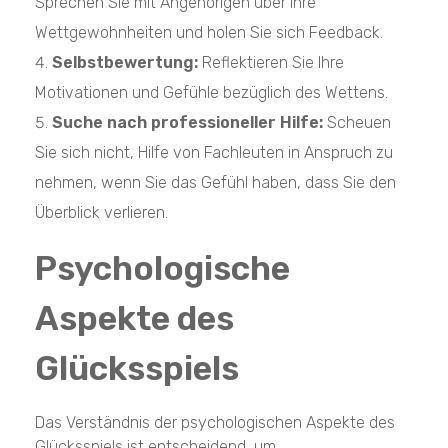
Sprechen Sie mit Angehörigen über Ihre
Wettgewohnheiten und holen Sie sich Feedback.
Selbstbewertung:
Reflektieren Sie Ihre
Motivationen und Gefühle bezüglich des Wettens.
Suche nach professioneller Hilfe:
Scheuen
Sie sich nicht, Hilfe von Fachleuten in Anspruch zu
nehmen, wenn Sie das Gefühl haben, dass Sie den
Überblick verlieren.
Psychologische
Aspekte des
Glücksspiels
Das Verständnis der psychologischen Aspekte des
Glücksspiels ist entscheidend, um