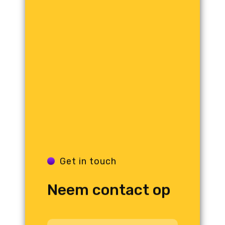
Get in touch
Neem contact op