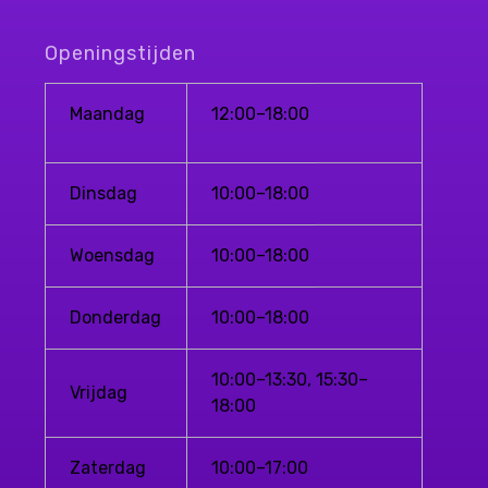
Openingstijden
Maandag
12:00–18:00
Dinsdag
10:00–18:00
Woensdag
10:00–18:00
Donderdag
10:00–18:00
10:00–13:30, 15:30–
Vrijdag
18:00
Zaterdag
10:00–17:00