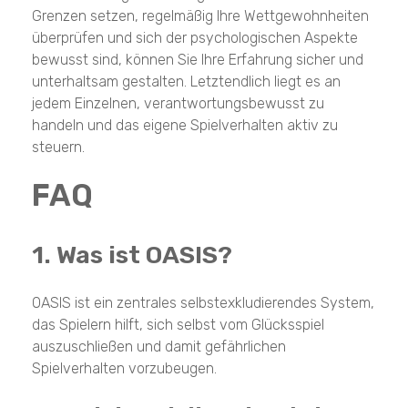
Grenzen setzen, regelmäßig Ihre Wettgewohnheiten
überprüfen und sich der psychologischen Aspekte
bewusst sind, können Sie Ihre Erfahrung sicher und
unterhaltsam gestalten. Letztendlich liegt es an
jedem Einzelnen, verantwortungsbewusst zu
handeln und das eigene Spielverhalten aktiv zu
steuern.
FAQ
1. Was ist OASIS?
OASIS ist ein zentrales selbstexkludierendes System,
das Spielern hilft, sich selbst vom Glücksspiel
auszuschließen und damit gefährlichen
Spielverhalten vorzubeugen.