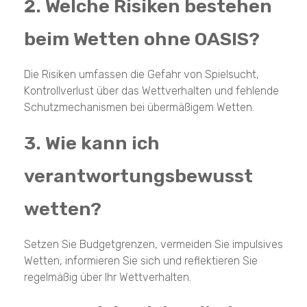
2. Welche Risiken bestehen
beim Wetten ohne OASIS?
Die Risiken umfassen die Gefahr von Spielsucht,
Kontrollverlust über das Wettverhalten und fehlende
Schutzmechanismen bei übermäßigem Wetten.
3. Wie kann ich
verantwortungsbewusst
wetten?
Setzen Sie Budgetgrenzen, vermeiden Sie impulsives
Wetten, informieren Sie sich und reflektieren Sie
regelmäßig über Ihr Wettverhalten.