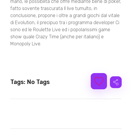
mano, le possibilità che offre mediante bene di poker,
fatto sovente trascurata Il live tumulto, in
conclusione, propone i oltre a grandi giochi dal vitale
di Evolution, il precipuo tra i programma developer Ci
sono ed le Roulette Live ed i popolarissimi game
show quale Crazy Time (anche per italiano) e
Monopoly Live.
Tags: No Tags