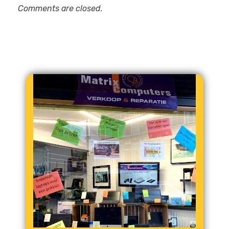
Comments are closed.