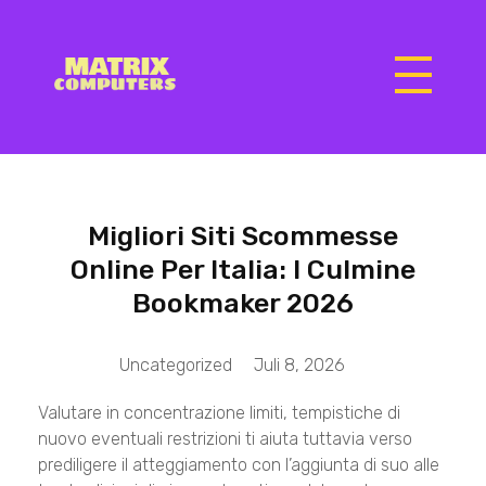
Matrix Computers
Verkoop & Reparatie
Migliori Siti Scommesse
Online Per Italia: I Culmine
Bookmaker 2026
Uncategorized
Juli 8, 2026
Valutare in concentrazione limiti, tempistiche di
nuovo eventuali restrizioni ti aiuta tuttavia verso
prediligere il atteggiamento con l’aggiunta di suo alle