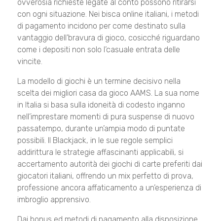
ovverosia richieste legate al conto possono ritirarsi
con ogni situazione. Nei bisca online italiani, i metodi
di pagamento incidono per come destinato sulla
vantaggio dell’bravura di gioco, cosicché riguardano
come i depositi non solo l’casuale entrata delle
vincite.
La modello di giochi è un termine decisivo nella
scelta dei migliori casa da gioco AAMS. La sua nome
in Italia si basa sulla idoneità di codesto inganno
nell’imprestare momenti di pura suspense di nuovo
passatempo, durante un’ampia modo di puntate
possibili. Il Blackjack, in le sue regole semplici
addirittura le strategie affascinanti applicabili, si
accertamento autorità dei giochi di carte preferiti dai
giocatori italiani, offrendo un mix perfetto di prova,
professione ancora affaticamento a un’esperienza di
imbroglio apprensivo.
Dai bonus ed metodi di pagamento alla disposizione