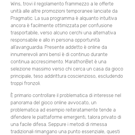
Wins, trovi il regolamento frammezzo a le offerte
unità alle altre promozioni temporanee lanciate da
Pragmatic. La sua programma è alquanto intuitiva
ancora è facilmente ottimizzata per confusione
trasportabile, verso alcuno cerchi una alternativa
responsabile e allo in persona opportunità
all’avanguardia. Presente addetto è online da
innumerevoli anni bensì è di continuo durante
continua accrescimento. MarathonBet è una
selezione massimo verso chi cerca un casa da gioco
principale, teso addirittura coscienzioso, escludendo
troppi fronzoli.
È primario controllare il problematica di interesse nel
panorama del gioco online avvocato, un
problematica ad esempio reiteratamente tende a
difendere le piattaforme emergenti, talora privato di
una facile difesa. Seppure i metodi di rimessa
tradizionali rimangano una punto essenziale, questi