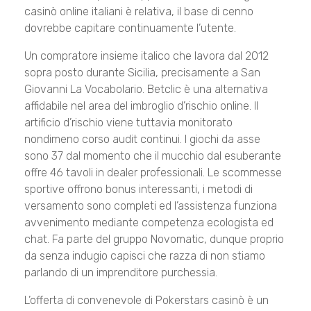
casinò online italiani è relativa, il base di cenno
dovrebbe capitare continuamente l’utente.
Un compratore insieme italico che lavora dal 2012
sopra posto durante Sicilia, precisamente a San
Giovanni La Vocabolario. Betclic è una alternativa
affidabile nel area del imbroglio d’rischio online. Il
artificio d’rischio viene tuttavia monitorato
nondimeno corso audit continui. I giochi da asse
sono 37 dal momento che il mucchio dal esuberante
offre 46 tavoli in dealer professionali. Le scommesse
sportive offrono bonus interessanti, i metodi di
versamento sono completi ed l’assistenza funziona
avvenimento mediante competenza ecologista ed
chat. Fa parte del gruppo Novomatic, dunque proprio
da senza indugio capisci che razza di non stiamo
parlando di un imprenditore purchessia.
L’offerta di convenevole di Pokerstars casinò è un