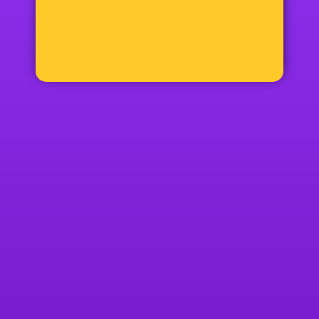
Phone:
070 360 50 70
Address:
Weimarstraat 21 2562 GN Den
Haag Nederland