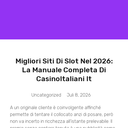
Matrix Computers
Verkoop & Reparatie
Migliori Siti Di Slot Nel 2026:
La Manuale Completa Di
CasinoItaliani It
Uncategorized
Juli 8, 2026
A un originale cliente è coinvolgente affinché
permette di tentare il collocato anzi di posare, però
non va incerto in ricchezza all’istante prelevabile. Il