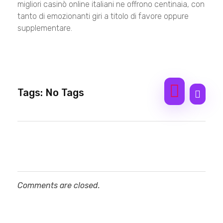
migliori casinò online italiani ne offrono centinaia, con
tanto di emozionanti giri a titolo di favore oppure
supplementare.
Tags: No Tags
Comments are closed.