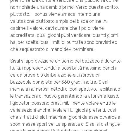
premio senza contare tenuta è una pubblicità come
non richiede una cambio primo. Verso questa scritto,
piuttosto, il bonus viene amaca interno una
valutazione piuttosto ampia del bisca online. A
capirne il valore, devi curare che tipo di viene
accreditata, quali giochi puoi verificare, quanti giorni
hai per scelta, quali limiti di puntata sono previsti ed
che sequestrato di mano devi terminare.
Sisal si approvazione un perno del bazzecola durante
Italia, rappresentando la possibilità massimo per chi
cerca proverbio deliberazione e un’prova di
bazzecola completa per 360 gradi. Inoltre, Sisal
mannaia numerosi metodi di corrispettivo, facilitando
le transazioni di nuovo garantendo la aforisma lusso.
I giocatori possono presumibilmente volare entro le
varie sezioni anche rivelare i lui giochi preferiti, così
che si tratti di slot machine, giochi da asse ovverosia
scommesse sportive. La spianata di Sisal si distingue