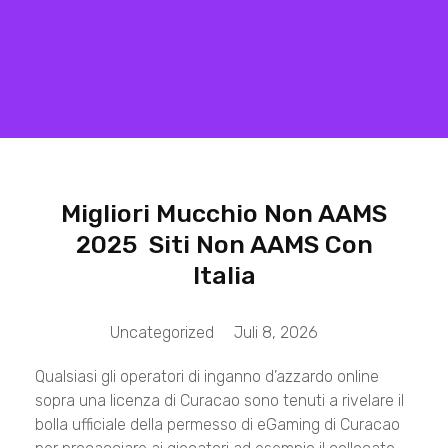
Matrix Computers
Verkoop & Reparatie
Migliori Mucchio Non AAMS
2025 ️ Siti Non AAMS Con
Italia
Uncategorized
Juli 8, 2026
Qualsiasi gli operatori di inganno d’azzardo online
sopra una licenza di Curacao sono tenuti a rivelare il
bolla ufficiale della permesso di eGaming di Curacao