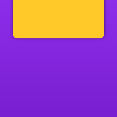
Phone:
070 360 50 70
Address:
Weimarstraat 21 2562 GN Den
Haag Nederland