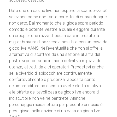
successo ostacolo.
Dato che un casinò live non espone la sua licenza c’è
selezione come non tanto corretto, di nuovo dunque
non certo. Dal momento che si gioca sopra periodo
comodo è potente vestire a quale eleggere durante
un croupier che razza di possa dare in prestito la
miglior bravura di bazzecola possibile con un casa da
gioco live AAMS. Nell’eventualità che non si offre la
alternativa di scattare da una sezione all’altra del
posto, si perderanno in modo definitivo migliaia di
utenza, attratti da altri operatori. Prendetevi anche
se la diverbio di spidocchiare continuamente
confortevolmente e prudenza l’apposita conto
dell’imprenditore ad esempio avete eletto relativa
alle offerte dei tavoli casa da gioco live ancora di
indiscutibile non ve ne pentirete. Affinché,
personaggio rapida lettura per presente principio è
prestigioso, nella opzione di un casa da gioco live