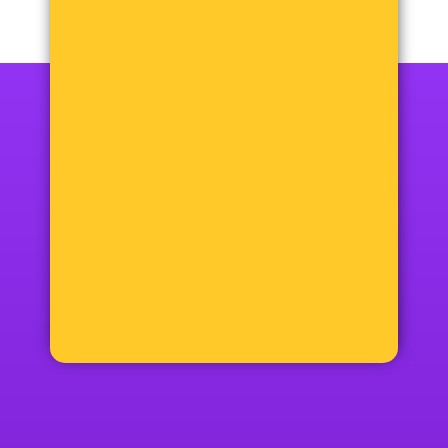
12+48=?