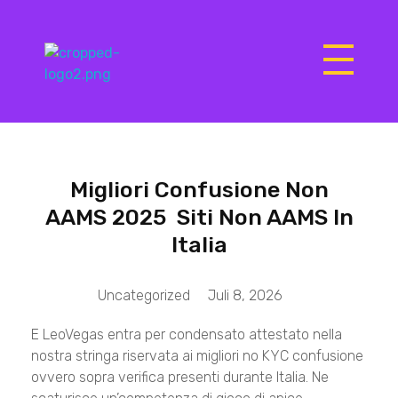
Matrix Computers
Verkoop & Reparatie
Migliori Confusione Non
AAMS 2025 ️ Siti Non AAMS In
Italia
Uncategorized
Juli 8, 2026
E LeoVegas entra per condensato attestato nella
nostra stringa riservata ai migliori no KYC confusione
ovvero sopra verifica presenti durante Italia. Ne