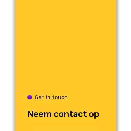
Get in touch
Neem contact op