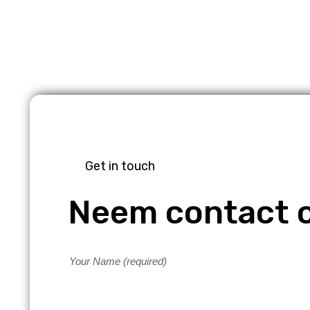
Get in touch
Neem contact 