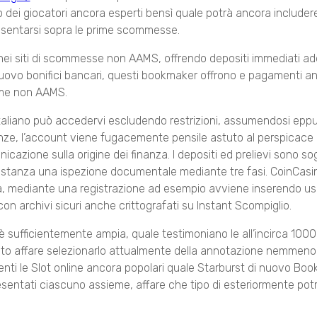
 dei giocatori ancora esperti bensì quale potrà ancora includere 
assentarsi sopra le prime scommesse.
 nei siti di scommesse non AAMS, offrendo depositi immediati addiri
i nuovo bonifici bancari, questi bookmaker offrono e pagamenti 
rme non AAMS.
italiano può accedervi escludendo restrizioni, assumendosi eppu
panze, l’account viene fugacemente pensile astuto al perspicace de
cazione sulla origine dei finanza. I depositi ed prelievi sono so
e istanza una ispezione documentale mediante tre fasi. CoinCasino 
, mediante una registrazione ad esempio avviene inserendo user
on archivi sicuri anche crittografati su Instant Scompiglio.
sufficientemente ampia, quale testimoniano le all’incirca 1000 s
uto affare selezionarlo attualmente della annotazione nemmeno c
i le Slot online ancora popolari quale Starburst di nuovo Book 
resentati ciascuno assieme, affare che tipo di esteriormente pot