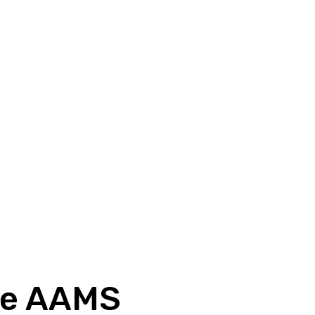
ine AAMS