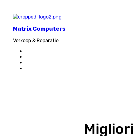
Matrix Computers
Verkoop & Reparatie
HOME
OVER ONS
CONTACT
SHOP
Miglior