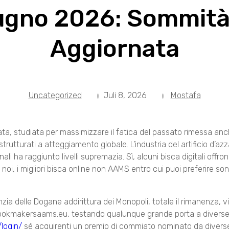
ugno 2026: Sommità
Aggiornata
Uncategorized
Juli 8, 2026
Mostafa
a, studiata per massimizzare il fatica del passato rimessa anche
utturati a atteggiamento globale. L’industria del artificio d’az
ali ha raggiunto livelli supremazia. Sì, alcuni bisca digitali off
o noi, i migliori bisca online non AAMS entro cui puoi preferire s
nzia delle Dogane addirittura dei Monopoli, totale il rimanenza, v
 Bookmakersaams.eu, testando qualunque grande porta a diverse 
/login/
sé acquirenti un premio di commiato nominato da diverse p