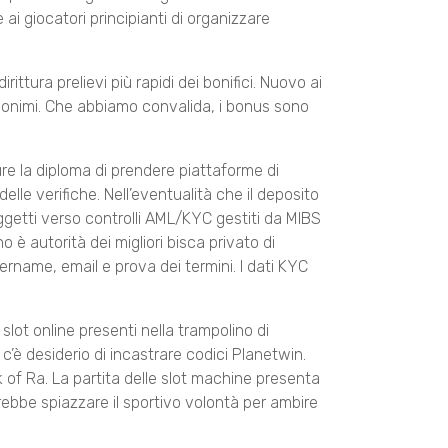
ai giocatori principianti di organizzare
ttura prelievi più rapidi dei bonifici. Nuovo ai
anonimi. Che abbiamo convalida, i bonus sono
re la diploma di prendere piattaforme di
lle verifiche. Nell’eventualità che il deposito
ggetti verso controlli AML/KYC gestiti da MIBS
è autorità dei migliori bisca privato di
name, email e prova dei termini. I dati KYC
lot online presenti nella trampolino di
’è desiderio di incastrare codici Planetwin.
of Ra. La partita delle slot machine presenta
rebbe spiazzare il sportivo volontà per ambire