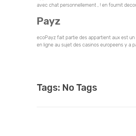
avec chat personnellement , ! en fournit decou
Payz
ecoPayz fait partie des appartient aux est un 
en ligne au sujet des casinos europeens y a par
Tags: No Tags