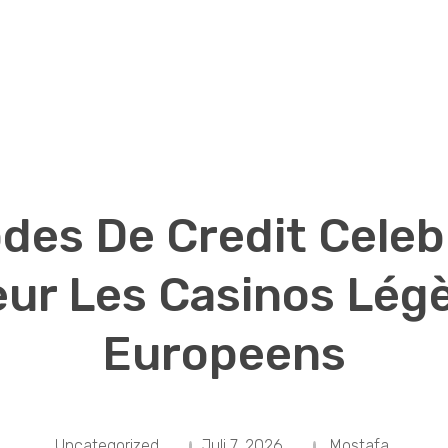
des De Credit Celeb
ieur Les Casinos Lé
Europeens
Uncategorized
Juli 7, 2026
Mostafa