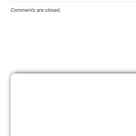
Comments are closed.
Get in touch
Neem contact 