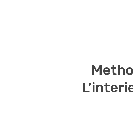
Matrix Computers
Verkoop & Reparatie
ebook-
Twitter
Pinterest
f
Metho
L’inter