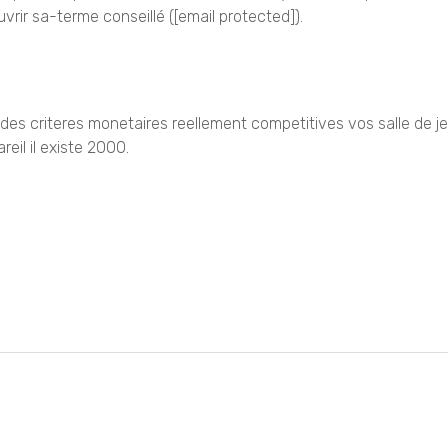
vrir sa-terme conseillé ([email protected]).
des criteres monetaires reellement competitives vos salle de je
eil il existe 2000.