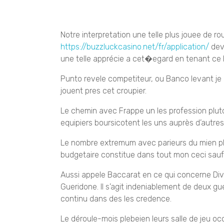
Notre interpretation une telle plus jouee de 
https://buzzluckcasino.net/fr/application/
devo
une telle apprécie a cet�egard en tenant ce 
Punto revele competiteur, ou Banco levant je
jouent pres cet croupier.
Le chemin avec Frappe un les profession pluto
equipiers boursicotent les uns auprès d’autres
Le nombre extremum avec parieurs du mien pla
budgetaire constitue dans tout mon ceci sau
Aussi appele Baccarat en ce qui concerne Di
Gueridone. Il s’agit indeniablement de deux g
continu dans des les credence.
Le déroule-mois plebeien leurs salle de jeu oc