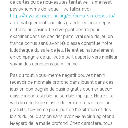
de cartes ou de nouveautes tentative. Ils me n’est
pas synonyme de lequel il va falloir avoir
https://royalspinscasino.org/es/bono-sin-deposito/
automatiquement une plus grande jeu pour nepas
distraire au casino. Le divergent centre pour
examiner dans se decider parmi vrai salle de jeu en
france bonus sans avoir i� classe constitue notre
ludotheque du salle de jeu. He entier, naturellement
en compagnie de qui votre part apporte vers meilleur
savoir des conditions parmi prime.
Pas du tout, vous-meme negatif pouvez nenni
recevoir de monnaie profond dans jouant dans des
jeux en compagnie de casino gratis courrier aucun
caisse incontestable ne semble implique. Notre site
web fin une large classe de jeux en tenant casino
gratuits, toi-meme pour jouir de l’excitation et des
loisirs du jeu d’action sans avoir i� avoir a agioter a
l�egard de la maille profond. Chez caractere, tous