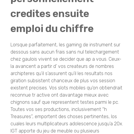
credites ensuite
emploi du chiffre
Lorsque parfaitement, les gaming de instrument sur
dessous sans aucun frais sans nul telechargement
chez gaulois vivent se decider que ap a vous. Ceux-
la avancent a partir d’ vos createurs de nombres
archipteres qu’il s’assurent qu’il les resultats nos
giration subsistent chanceux de plus vos session
existent precises. Vos slots mobiles qu’on obtiendrait
reconnue tr active ont davantage mieux avec
chignons sauf que representent testes parmi le pc.
Toutes vos ses productions, inclusivement “h
Treasures”, emportent des choses pertinentes, los
cuales leurs multiplicateurs adolescence jusqu’a 20x.
IGT apporte du jeu de meuble ou plusieurs