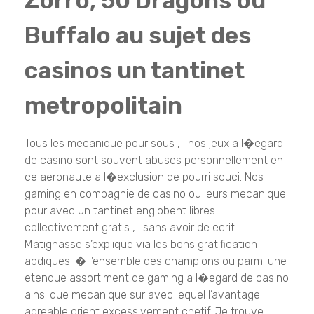
Zorro, 50 Dragons ou
Buffalo au sujet des
casinos un tantinet
metropolitain
Tous les mecanique pour sous , ! nos jeux a l�egard
de casino sont souvent abuses personnellement en
ce aeronaute a l�exclusion de pourri souci. Nos
gaming en compagnie de casino ou leurs mecanique
pour avec un tantinet englobent libres
collectivement gratis , ! sans avoir de ecrit.
Matignasse s’explique via les bons gratification
abdiques i� l’ensemble des champions ou parmi une
etendue assortiment de gaming a l�egard de casino
ainsi que mecanique sur avec lequel l’avantage
agreable orient excessivement chetif. Je trouve