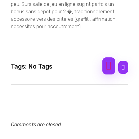
peu. Surs salle de jeu en ligne sug nt parfois un
bonus sans depot pour 2 �, traditionnellement
accessoire vers des criteres (graffiti, affirmation,
necessites pour accoutrement).
Tags: No Tags
Comments are closed.