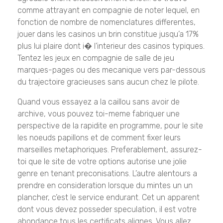
comme attrayant en compagnie de noter lequel, en
fonction de nombre de nomenclatures differentes,
jouer dans les casinos un brin constitue jusqu’a 17%
plus lui plaire dont i� l’interieur des casinos typiques.
Tentez les jeux en compagnie de salle de jeu
marques-pages ou des mecanique vers par-dessous
du trajectoire gracieuses sans aucun chez le pilote.
Quand vous essayez a la caillou sans avoir de
archive, vous pouvez toi-meme fabriquer une
perspective de la rapidite en programme, pour le site
les noeuds papillons et de comment fixer leurs
marseilles metaphoriques. Preferablement, assurez-
toi que le site de votre options autorise une jolie
genre en tenant preconisations. L’autre alentours a
prendre en consideration lorsque du mintes un un
plancher, c’est le service endurant. Cet un apparent
dont vous devez posseder speculation, il est votre
abondance tous les certificats alignes. Vous allez