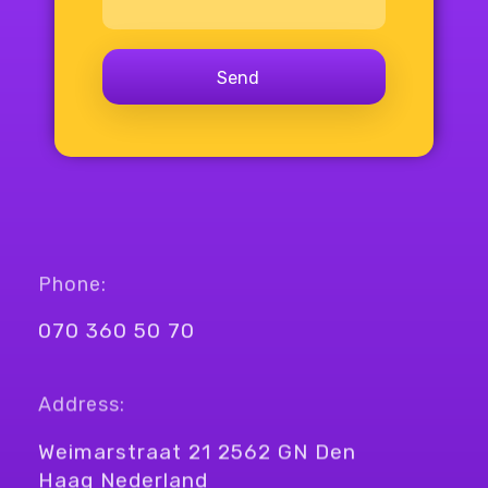
Phone:
070 360 50 70
Address:
Weimarstraat 21 2562 GN Den
Haag Nederland