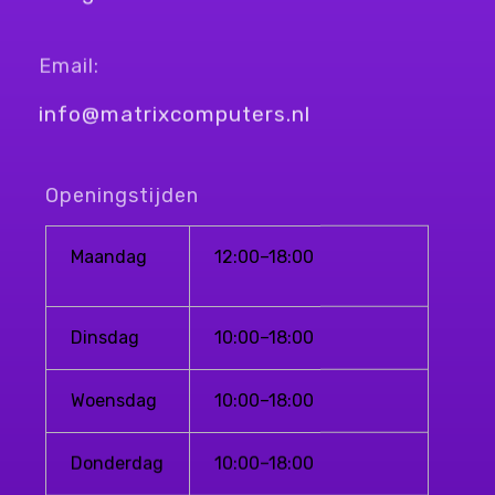
Email:
info@matrixcomputers.nl
Openingstijden
Maandag
12:00–18:00
Dinsdag
10:00–18:00
Woensdag
10:00–18:00
Donderdag
10:00–18:00