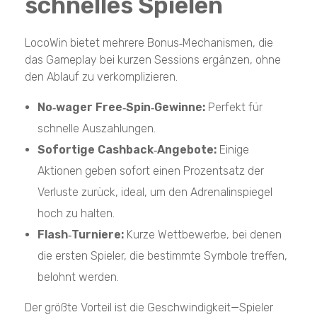
schnelles Spielen
LocoWin bietet mehrere Bonus‑Mechanismen, die
das Gameplay bei kurzen Sessions ergänzen, ohne
den Ablauf zu verkomplizieren.
No‑wager Free‑Spin‑Gewinne:
Perfekt für
schnelle Auszahlungen.
Sofortige Cashback‑Angebote:
Einige
Aktionen geben sofort einen Prozentsatz der
Verluste zurück, ideal, um den Adrenalinspiegel
hoch zu halten.
Flash‑Turniere:
Kurze Wettbewerbe, bei denen
die ersten Spieler, die bestimmte Symbole treffen,
belohnt werden.
Der größte Vorteil ist die Geschwindigkeit—Spieler