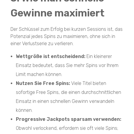
Gewinne maximiert
Der Schlüssel zum Erfolg bei kurzen Sessions ist, das
Potenzial jedes Spins zu maximieren, ohne sich in
einer Verlustserie zu verlieren.
Wettgröße ist entscheidend:
Ein kleinerer
Einsatz bedeutet, dass Sie mehr Spins vor Ihrem
Limit machen können.
Nutzen Sie Free Spins:
Viele Titel bieten
sofortige Free Spins, die einen durchschnittlichen
Einsatz in einen schnellen Gewinn verwandeln
können.
Progressive Jackpots sparsam verwenden:
Obwohl verlockend, erfordern sie oft viele Spins;