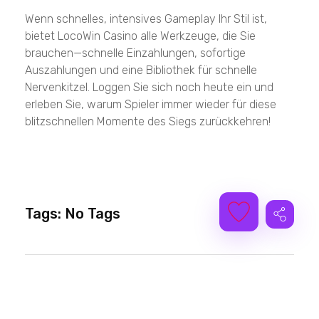
Wenn schnelles, intensives Gameplay Ihr Stil ist,
bietet LocoWin Casino alle Werkzeuge, die Sie
brauchen—schnelle Einzahlungen, sofortige
Auszahlungen und eine Bibliothek für schnelle
Nervenkitzel. Loggen Sie sich noch heute ein und
erleben Sie, warum Spieler immer wieder für diese
blitzschnellen Momente des Siegs zurückkehren!
Tags: No Tags