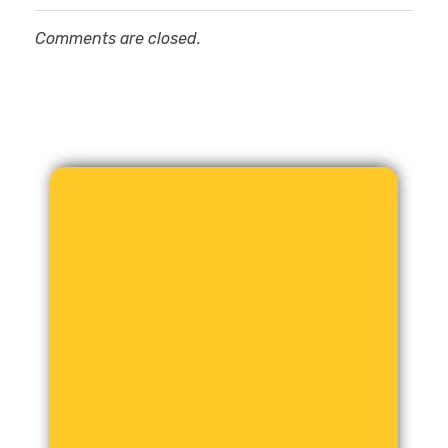
Comments are closed.