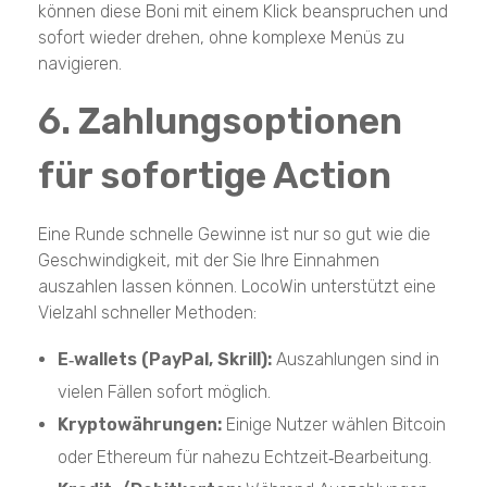
können diese Boni mit einem Klick beanspruchen und
sofort wieder drehen, ohne komplexe Menüs zu
navigieren.
6. Zahlungsoptionen
für sofortige Action
Eine Runde schnelle Gewinne ist nur so gut wie die
Geschwindigkeit, mit der Sie Ihre Einnahmen
auszahlen lassen können. LocoWin unterstützt eine
Vielzahl schneller Methoden:
E‑wallets (PayPal, Skrill):
Auszahlungen sind in
vielen Fällen sofort möglich.
Kryptowährungen:
Einige Nutzer wählen Bitcoin
oder Ethereum für nahezu Echtzeit‑Bearbeitung.