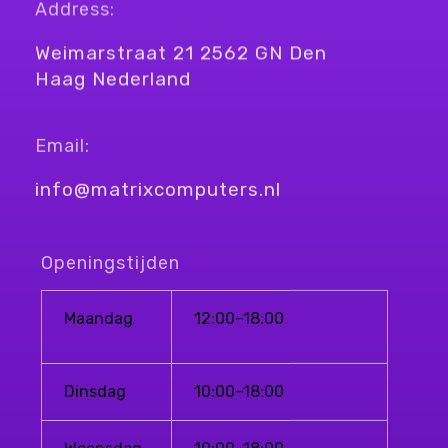
Address:
Weimarstraat 21 2562 GN Den
Haag Nederland
Email:
info@matrixcomputers.nl
Openingstijden
Maandag
12:00–18:00
Dinsdag
10:00–18:00
Woensdag
10:00–18:00