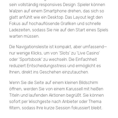
sein vollständig responsives Design. Spieler können
Walzen auf einem Smartphone drehen, das sich so
glatt anfühlt wie ein Desktop. Das Layout legt den
Fokus auf hochauflösende Grafiken und schnelle
Ladezeiten, sodass Sie nie auf den Start eines Spiels
warten müssen.
Die Navigationsleiste ist kompakt, aber umfassend—
nur wenige Klicks, um von ‘Slots’ zu ‘Live Casino’
oder ‘Sportsbook’ zu wechseln. Die Einfachheit
reduziert Entscheidungsstress und ermöglicht es
Ihnen, direkt ins Geschehen einzutauchen.
Wenn Sie die Seite auf einem kleinen Bildschirm
öffnen, werden Sie von einem Karussell mit heißen
Titeln und laufenden Aktionen begrüßt. Sie können
sofort per Wischgeste nach Anbieter oder Thema
filtern, sodass Ihre kurze Session fokussiert bleibt.