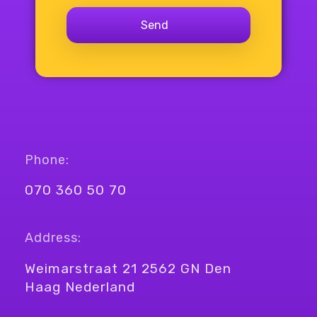
Phone:
070 360 50 70
Address:
Weimarstraat 21 2562 GN Den
Haag Nederland