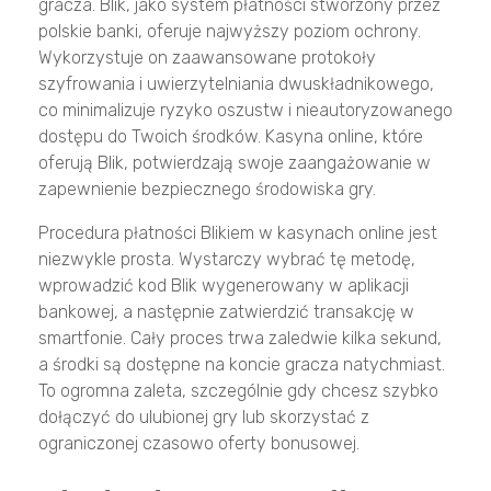
gracza. Blik, jako system płatności stworzony przez
polskie banki, oferuje najwyższy poziom ochrony.
Wykorzystuje on zaawansowane protokoły
szyfrowania i uwierzytelniania dwuskładnikowego,
co minimalizuje ryzyko oszustw i nieautoryzowanego
dostępu do Twoich środków. Kasyna online, które
oferują Blik, potwierdzają swoje zaangażowanie w
zapewnienie bezpiecznego środowiska gry.
Procedura płatności Blikiem w kasynach online jest
niezwykle prosta. Wystarczy wybrać tę metodę,
wprowadzić kod Blik wygenerowany w aplikacji
bankowej, a następnie zatwierdzić transakcję w
smartfonie. Cały proces trwa zaledwie kilka sekund,
a środki są dostępne na koncie gracza natychmiast.
To ogromna zaleta, szczególnie gdy chcesz szybko
dołączyć do ulubionej gry lub skorzystać z
ograniczonej czasowo oferty bonusowej.