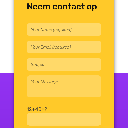
Neem contact op
12+48=?