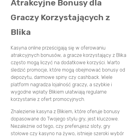
Atrakcyjne Bonusy dla
Graczy Korzystających z
Blika
Kasyna online prześcigają się w oferowaniu
atrakcyjnych bonusów, a gracze korzystający z Blika
często mogą liczyć na dodatkowe korzyści. Warto
śledzić promocje, które mogą obejmować bonusy od
depozytu, darmowe spiny czy cashback. Wiele
platform nagradza lojalność graczy, a szybkie i
wygodne wpłaty Blikiem ułatwiają regularne
korzystanie z ofert promocyjnych.
Znalezienie kasyna z Blikiem, które oferuje bonusy
dopasowane do Twojego stylu gry, jest kluczowe.
Niezależnie od tego, czy preferujesz sloty, gry
stołowe czy kasyno na żywo, istnieje szeroki wybór