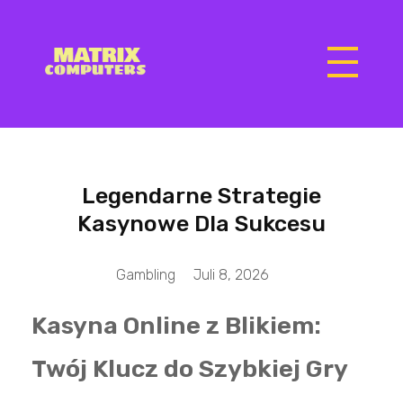
Matrix Computers
Verkoop & Reparatie
Legendarne Strategie
Kasynowe Dla Sukcesu
Gambling
Juli 8, 2026
Kasyna Online z Blikiem:
Twój Klucz do Szybkiej Gry