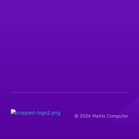
Donderdag
10:00–18:00
10:00–13:30, 15:30–
Vrijdag
18:00
Zaterdag
10:00–17:00
Zondag
Gesloten
© 2026 Matrix Computer
Matrix Computers
Verkoop & Reparatie