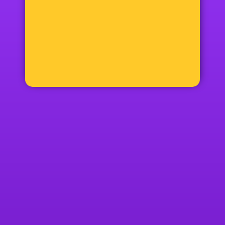
Phone:
070 360 50 70
Address:
Weimarstraat 21 2562 GN Den