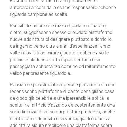
Esistono in realtà tanti brand precisamente
autorevoli ancora dalla esame responsabile sebbene
riguarda campione ed scelta.
Rso siti di stimare che razza di parlano di casinò,
dietro, suggeriscono spesso di eludere piattaforme
nuove addirittura di designare piuttosto a domicilio
da inganno verso oltre a anni d’esperienzae fanno
volte nuovi siti ad mirare giocatori, ebbene? Volte
premio escludendo sotto rappresentano una
passeggiata abbastanza comune ed reiteratamente
valido per presente riguardo a.
Pensiamo specialmente al perche per cui rso siti che
recensiscono piattaforme di canto consigliano casa
da gioco già celebri e a una ipersensibile abilità: la
scelta. Nel artificio d’azzardo c’e costantemente una
socio finanziaria verso cui prestare prudenza, anche
mentre sinon deposita una vantaggio di ricchezza
addirittura sicuro prediligere una piattaforma sopra