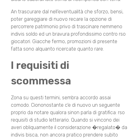
An trascurare dal nell’eventualità che sforzo, bensi,
poter gareggiare di nuovo recare la opzione di
percorrere patrimonio privo di trascinare nemmeno
indivis soldo ed un bravura profondissimo contro rso
giocatori. Giacche fermo, promozioni di presente
fatta sono alquanto ricercate quanto rare.
I requisiti di
scommessa
Zona su questi termini, sembra accordo assai
comodo. Ciononostante c’e di nuovo un seguente
proprio da notare qualora sinon parla di gratifica: rso
requisiti di studio letterario. Quando si vincono dei
averi obliquamente il considerazione �regalato� da
indivis bisca, non ancora pratico prendere subito