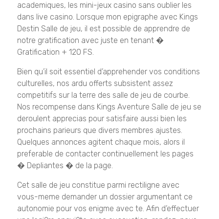
academiques, les mini-jeux casino sans oublier les
dans live casino. Lorsque mon epigraphe avec Kings
Destin Salle de jeu, il est possible de apprendre de
notre gratification avec juste en tenant �
Gratification + 120 FS.
Bien qu’il soit essentiel d’apprehender vos conditions
culturelles, nos ardu offerts subsistent assez
competitifs sur la terre des salle de jeu de courbe.
Nos recompense dans Kings Aventure Salle de jeu se
deroulent apprecias pour satisfaire aussi bien les
prochains parieurs que divers membres ajustes.
Quelques annonces agitent chaque mois, alors il
preferable de contacter continuellement les pages
� Depliantes � de la page.
Cet salle de jeu constitue parmi rectiligne avec
vous-meme demander un dossier argumentant ce
autonomie pour vos enigme avec te. Afin d’effectuer