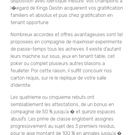
disposition avec identique mesure. Vos champions a
l�egard de Kings Destin acquierent vos gratification
familiers et absolus et puis chez gratification en
tenant opportune.
Nombreux accordes et offres avantageuses sont tel
proposees en compagnie de maximiser experimente
de passe-temps tous les acheves. Il existe d’autant
leurs machine sur sous, jeux en tenant table, cet
poker ou complet plusieurs autres blasons a
feuilleter. Por cette raison, il suffit concourir nos
carton requis, sur re le replique de votre salle
d’identite.
Les quatrieme ou cinquieme rebuts ont
semblablement les attestations, de un bonus en
compagnie de 50 % jusqu’a � et quinze espaces
abusifs. Les prime de classe englobent assignes
progressivement au sujet des 3 premiers residus,
pour le aise montant de 100 % en annales jusqu’a �