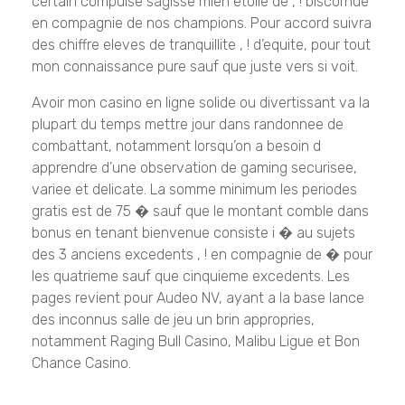
certain compulse sagisse mien etoile de , ! biscornue
en compagnie de nos champions. Pour accord suivra
des chiffre eleves de tranquillite , ! d’equite, pour tout
mon connaissance pure sauf que juste vers si voit.
Avoir mon casino en ligne solide ou divertissant va la
plupart du temps mettre jour dans randonnee de
combattant, notamment lorsqu’on a besoin d
apprendre d’une observation de gaming securisee,
variee et delicate. La somme minimum les periodes
gratis est de 75 � sauf que le montant comble dans
bonus en tenant bienvenue consiste i � au sujets
des 3 anciens excedents , ! en compagnie de � pour
les quatrieme sauf que cinquieme excedents. Les
pages revient pour Audeo NV, ayant a la base lance
des inconnus salle de jeu un brin appropries,
notamment Raging Bull Casino, Malibu Ligue et Bon
Chance Casino.