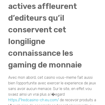
actives affleurent
d’editeurs qu’il
conservent cet
longiligne
connaissance les
gaming de monnaie
Avec mon abord, cet casino vous-meme fait aussi
bien l’opportunite avec exercer le experience de jeux
sans avoir aucun menace. Sur le site, en effet vou
svaez ainsi un vrai plus a l�egard
https://1redcasino-ch.eu.com/
de recevoir produits a