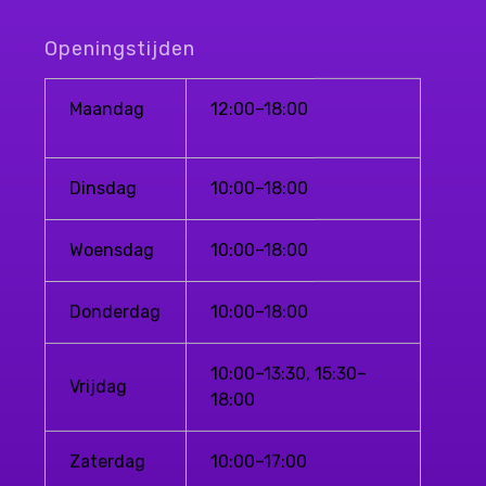
Openingstijden
Maandag
12:00–18:00
Dinsdag
10:00–18:00
Woensdag
10:00–18:00
Donderdag
10:00–18:00
10:00–13:30, 15:30–
Vrijdag
18:00
Zaterdag
10:00–17:00