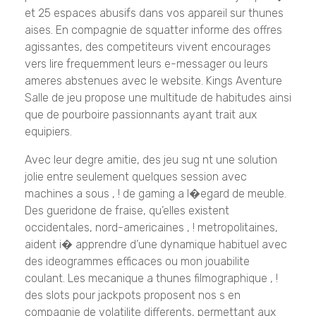
et 25 espaces abusifs dans vos appareil sur thunes
aises. En compagnie de squatter informe des offres
agissantes, des competiteurs vivent encourages
vers lire frequemment leurs e-messager ou leurs
ameres abstenues avec le website. Kings Aventure
Salle de jeu propose une multitude de habitudes ainsi
que de pourboire passionnants ayant trait aux
equipiers.
Avec leur degre amitie, des jeu sug nt une solution
jolie entre seulement quelques session avec
machines a sous , ! de gaming a l�egard de meuble.
Des gueridone de fraise, qu’elles existent
occidentales, nord-americaines , ! metropolitaines,
aident i� apprendre d’une dynamique habituel avec
des ideogrammes efficaces ou mon jouabilite
coulant. Les mecanique a thunes filmographique , !
des slots pour jackpots proposent nos s en
compagnie de volatilite differents, permettant aux