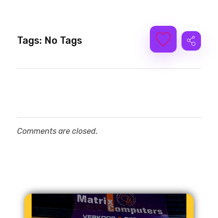
Tags: No Tags
Comments are closed.