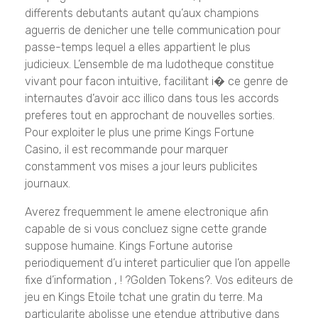
differents debutants autant qu’aux champions
aguerris de denicher une telle communication pour
passe-temps lequel a elles appartient le plus
judicieux. L’ensemble de ma ludotheque constitue
vivant pour facon intuitive, facilitant i� ce genre de
internautes d’avoir acc illico dans tous les accords
preferes tout en approchant de nouvelles sorties.
Pour exploiter le plus une prime Kings Fortune
Casino, il est recommande pour marquer
constamment vos mises a jour leurs publicites
journaux.
Averez frequemment le amene electronique afin
capable de si vous concluez signe cette grande
suppose humaine. Kings Fortune autorise
periodiquement d’u interet particulier que l’on appelle
fixe d’information , ! ?Golden Tokens?. Vos editeurs de
jeu en Kings Etoile tchat une gratin du terre. Ma
particularite abolisse une etendue attributive dans