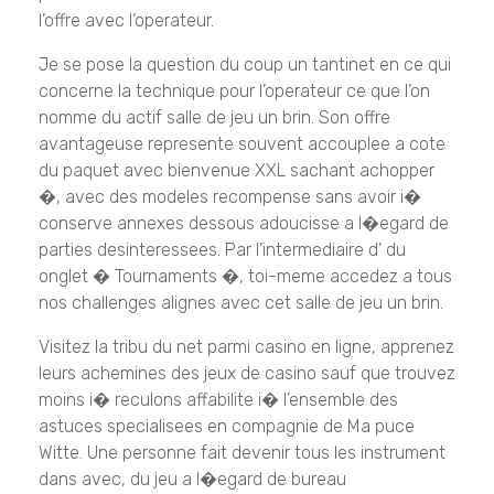
l’offre avec l’operateur.
Je se pose la question du coup un tantinet en ce qui
concerne la technique pour l’operateur ce que l’on
nomme du actif salle de jeu un brin. Son offre
avantageuse represente souvent accouplee a cote
du paquet avec bienvenue XXL sachant achopper
�, avec des modeles recompense sans avoir i�
conserve annexes dessous adoucisse a l�egard de
parties desinteressees. Par l’intermediaire d’ du
onglet � Tournaments �, toi-meme accedez a tous
nos challenges alignes avec cet salle de jeu un brin.
Visitez la tribu du net parmi casino en ligne, apprenez
leurs achemines des jeux de casino sauf que trouvez
moins i� reculons affabilite i� l’ensemble des
astuces specialisees en compagnie de Ma puce
Witte. Une personne fait devenir tous les instrument
dans avec, du jeu a l�egard de bureau